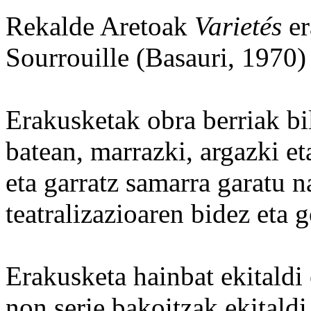
Rekalde Aretoak
Varietés
e
Sourrouille (Basauri, 1970) 
Erakusketak obra berriak bi
batean, marrazki, argazki et
eta garratz samarra garatu n
teatralizazioaren bidez eta 
Erakusketa hainbat ekitaldi 
non serie bakoitzak ekitaldi