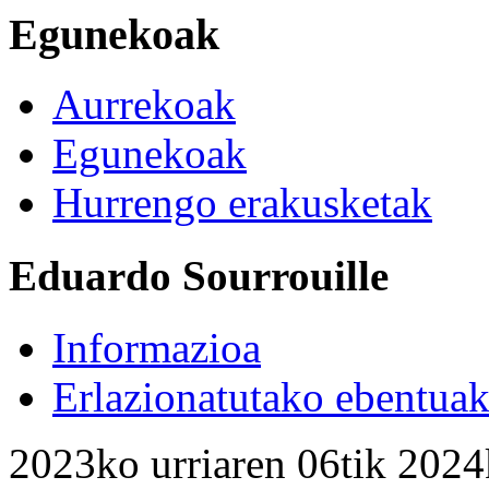
Egunekoak
Aurrekoak
Egunekoak
Hurrengo erakusketak
Eduardo Sourrouille
Informazioa
Erlazionatutako ebentua
2023ko urriaren 06tik 2024k