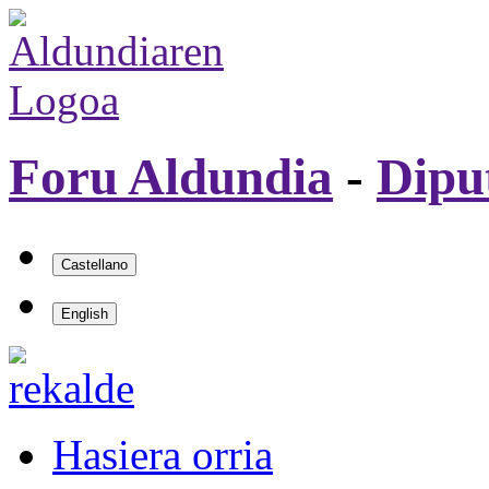
Foru Aldundia
-
Dipu
Hasiera orria