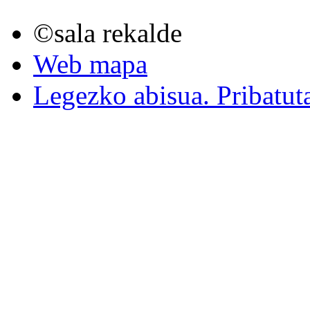
©sala rekalde
Web mapa
Legezko abisua. Pribatut