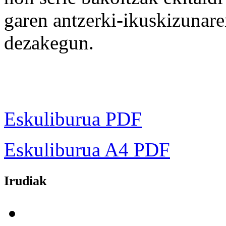
garen antzerki-ikuskizunaren
dezakegun.
Eskuliburua PDF
Eskuliburua A4 PDF
Irudiak