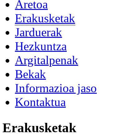
Aretoa
Erakusketak
Jarduerak
Hezkuntza
Argitalpenak
Bekak
Informazioa jaso
Kontaktua
Erakusketak