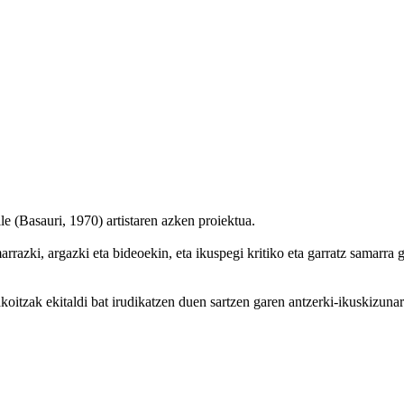
e (Basauri, 1970) artistaren azken proiektua.
razki, argazki eta bideoekin, eta ikuspegi kritiko eta garratz samarra g
akoitzak ekitaldi bat irudikatzen duen sartzen garen antzerki-ikuskizuna