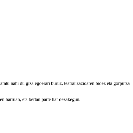
aratu nahi du giza egoerari buruz, teatralizazioaren bidez eta gorputza
ren barruan, eta bertan parte har dezakegun.