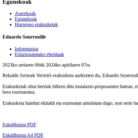
Egunekoak
Aurrekoak
Egunekoak
Hurrengo erakusketak
Eduardo Sourrouille
Informazioa
Erlazionatutako ebentuak
2023ko urriaren 06tik 2024ko apirilaren 07ra
Rekalde Aretoak
Varietés
erakusketa aurkezten du, Eduardo Sourrouill
Erakusketak obra berriak biltzen ditu instalazio-proposamen batean, mar
bera eszenaratuz.
Erakusketa hainbat ekitaldi eta eszenatan antolatuta dago, non serie b
Eskuliburua PDF
Eskuliburua A4 PDF