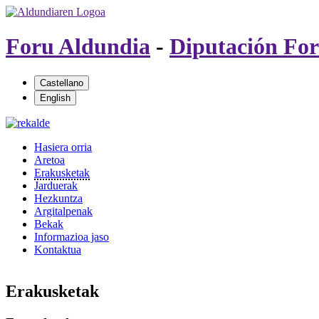
Foru Aldundia
-
Diputación For
Hasiera orria
Aretoa
Erakusketak
Jarduerak
Hezkuntza
Argitalpenak
Bekak
Informazioa jaso
Kontaktua
Erakusketak