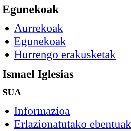
Egunekoak
Aurrekoak
Egunekoak
Hurrengo erakusketak
Ismael Iglesias
SUA
Informazioa
Erlazionatutako ebentua