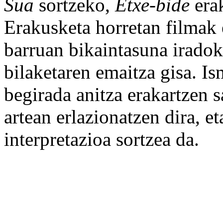
Sua
sortzeko,
Etxe-bide
erak
Erakusketa horretan filmak 
barruan bikaintasuna iradok
bilaketaren emaitza gisa. Is
begirada anitza erakartzen s
artean erlazionatzen dira, e
interpretazioa sortzea da.