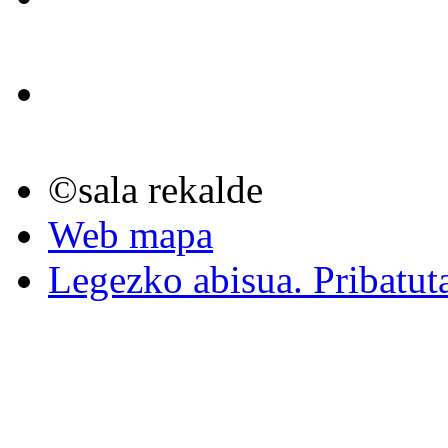
©sala rekalde
Web mapa
Legezko abisua. Pribatut