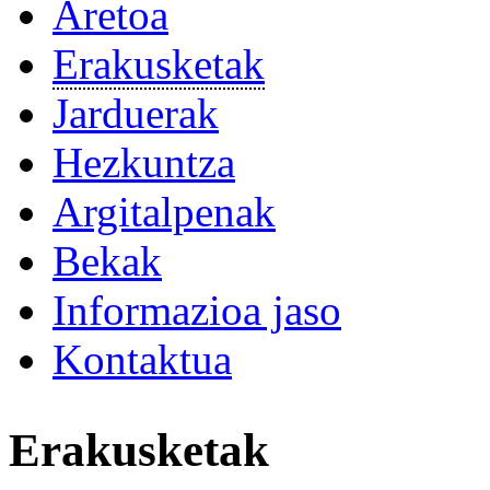
Aretoa
Erakusketak
Jarduerak
Hezkuntza
Argitalpenak
Bekak
Informazioa jaso
Kontaktua
Erakusketak