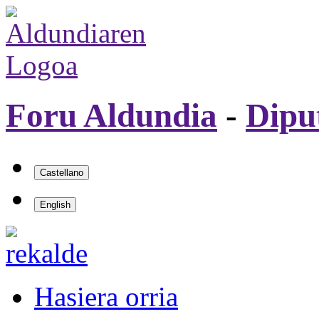
Foru Aldundia
-
Dipu
Hasiera orria