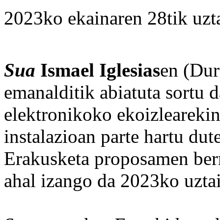
2023ko ekainaren 28tik uzta
Sua
Ismael Iglesias
en (Dur
emanalditik abiatuta sortu 
elektronikoko ekoizlearekin
instalazioan parte hartu dute
Erakusketa proposamen berr
ahal izango da 2023ko uztail