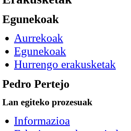
Egunekoak
Aurrekoak
Egunekoak
Hurrengo erakusketak
Pedro Pertejo
Lan egiteko prozesuak
Informazioa