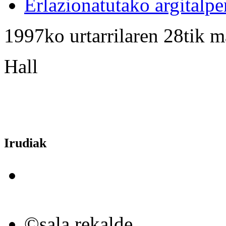
Erlazionatutako argitalpe
1997ko urtarrilaren 28tik m
Hall
Irudiak
©sala rekalde