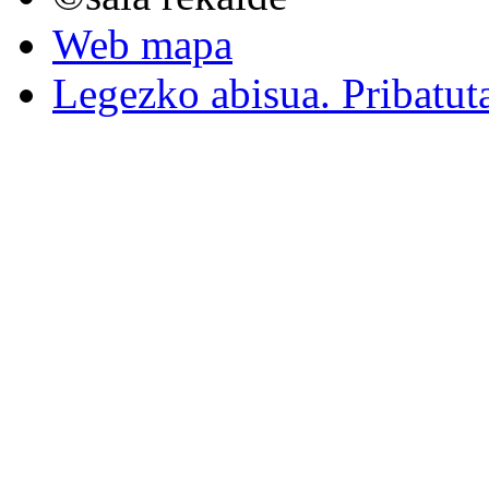
Web mapa
Legezko abisua. Pribatut