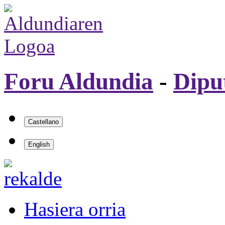
Foru Aldundia
-
Dipu
Hasiera orria