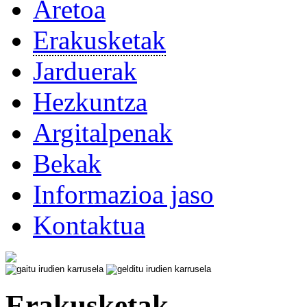
Aretoa
Erakusketak
Jarduerak
Hezkuntza
Argitalpenak
Bekak
Informazioa jaso
Kontaktua
Erakusketak