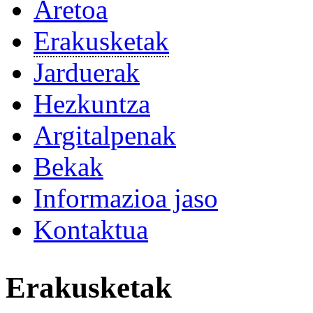
Aretoa
Erakusketak
Jarduerak
Hezkuntza
Argitalpenak
Bekak
Informazioa jaso
Kontaktua
Erakusketak