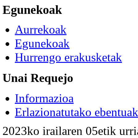
Egunekoak
Aurrekoak
Egunekoak
Hurrengo erakusketak
Unai Requejo
Informazioa
Erlazionatutako ebentua
2023ko irailaren 05etik urr