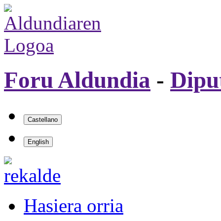
Foru Aldundia
-
Dipu
Hasiera orria