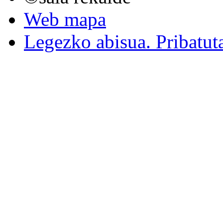
Web mapa
Legezko abisua. Pribatut