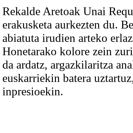
Rekalde Aretoak Unai Requej
erakusketa aurkezten du. Be
abiatuta irudien arteko erla
Honetarako kolore zein zuri
da ardatz, argazkilaritza an
euskarriekin batera uztartu
inpresioekin.