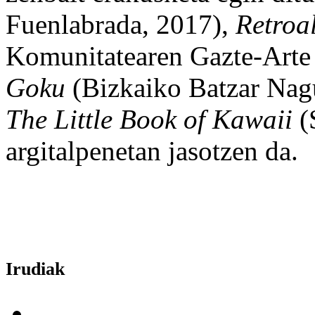
Fuenlabrada, 2017),
Retroa
Komunitatearen Gazte-Arte
Goku
(Bizkaiko Batzar Nagu
The Little Book of Kawaii
(
argitalpenetan jasotzen da.
Irudiak