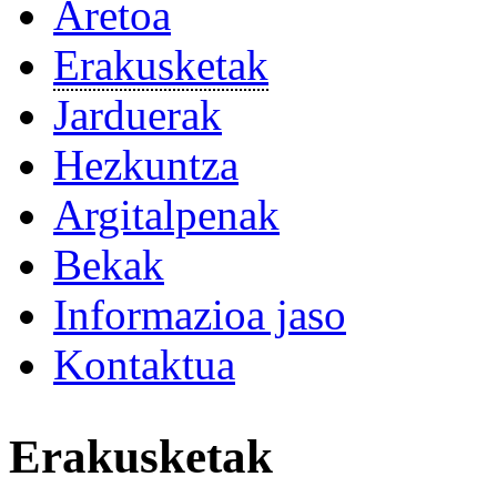
Aretoa
Erakusketak
Jarduerak
Hezkuntza
Argitalpenak
Bekak
Informazioa jaso
Kontaktua
Erakusketak