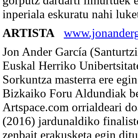
gorputz dardarti limurtuek 
inperiala eskuratu nahi luke
ARTISTA
www.jonanderg
Jon Ander García (Santurtz
Euskal Herriko Unibertsitat
Sorkuntza masterra ere egin
Bizkaiko Foru Aldundiak be
Artspace.com orrialdeari d
(2016) jardunaldiko finalist
zenbait erakusketa egin dit