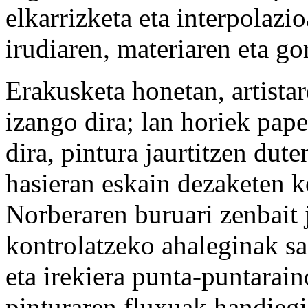
elkarrizketa eta interpolazio
irudiaren, materiaren eta go
Erakusketa honetan, artistar
izango dira; lan horiek pap
dira, pintura jaurtitzen dut
hasieran eskain dezaketen k
Norberaren buruari zenbait 
kontrolatzeko ahaleginak sa
eta irekiera punta-puntarain
pinturaren fluxuak handiegi