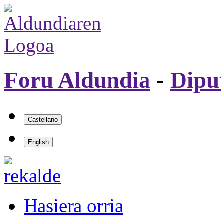
Foru Aldundia
-
Dipu
Hasiera orria