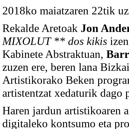
2018ko maiatzaren 22tik uz
Rekalde Aretoak
Jon Ander
MIXOLUT ** dos kikis
izen
Kabinete Abstraktuan,
Barr
zuzen ere, beren lana Bizk
Artistikorako Beken progra
artistentzat xedaturik dago
Haren jardun artistikoaren a
digitaleko kontsumo eta pr