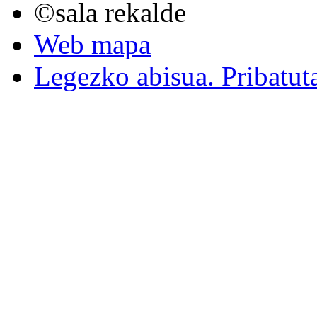
©sala rekalde
Web mapa
Legezko abisua. Pribatut