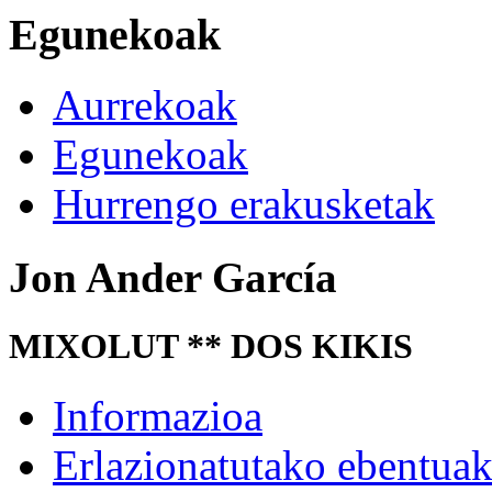
Egunekoak
Aurrekoak
Egunekoak
Hurrengo erakusketak
Jon Ander García
MIXOLUT ** DOS KIKIS
Informazioa
Erlazionatutako ebentua