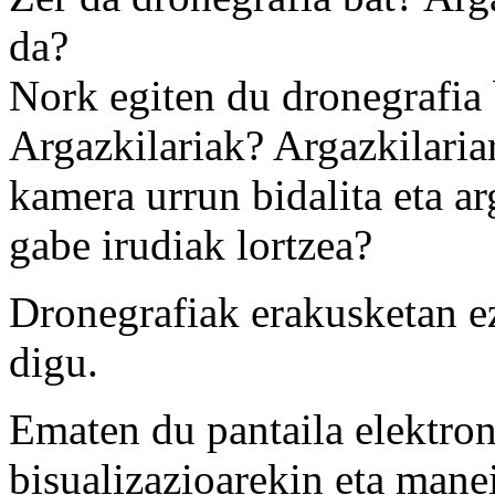
da?
Nork egiten du dronegrafia
Argazkilariak? Argazkilaria
kamera urrun bidalita eta a
gabe irudiak lortzea?
Dronegrafiak erakusketan e
digu.
Ematen du pantaila elektron
bisualizazioarekin eta manei