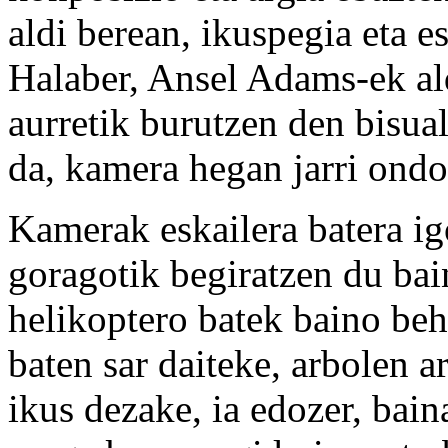
aldi berean, ikuspegia eta 
Halaber, Ansel Adams-ek ald
aurretik burutzen den bisual
da, kamera hegan jarri ondor
Kamerak eskailera batera ig
goragotik begiratzen du bai
helikoptero batek baino beh
baten sar daiteke, arbolen a
ikus dezake, ia edozer, bain