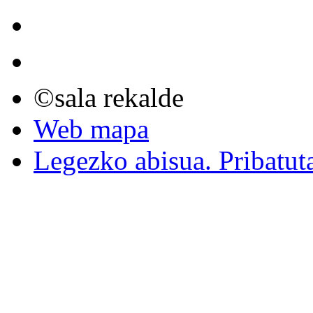
©sala rekalde
Web mapa
Legezko abisua. Pribatut