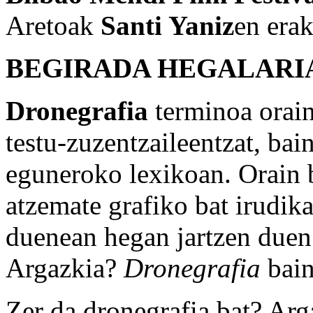
Aretoak
Santi Yaniz
en era
BEGIRADA HEGALARI
Dronegrafia
terminoa orain
testu-zuzentzaileentzat, ba
eguneroko lexikoan. Orain 
atzemate grafiko bat irudika
duenean hegan jartzen duen
Argazkia?
Dronegrafia
bain
Zer da dronegrafia bat? Arg