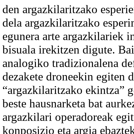
den argazkilaritzako esperie
dela argazkilaritzako esperi
egunera arte argazkilariek i
bisuala irekitzen digute. Bai
analogiko tradizionalena de
dezakete droneekin egiten d
“argazkilaritzako ekintza” 
beste hausnarketa bat aurke
argazkilari operadoreak egi
konposizio eta argia ebazte