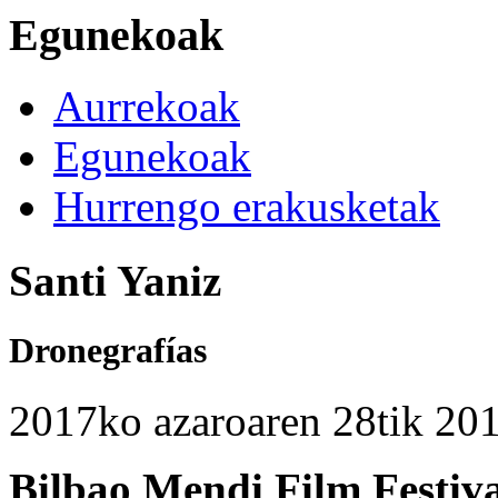
Egunekoak
Aurrekoak
Egunekoak
Hurrengo erakusketak
Santi Yaniz
Dronegrafías
2017ko azaroaren 28tik 201
Bilbao Mendi Film Festiv