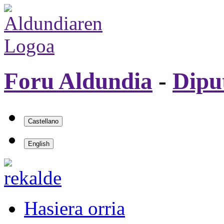
Foru Aldundia
-
Dipu
Hasiera orria