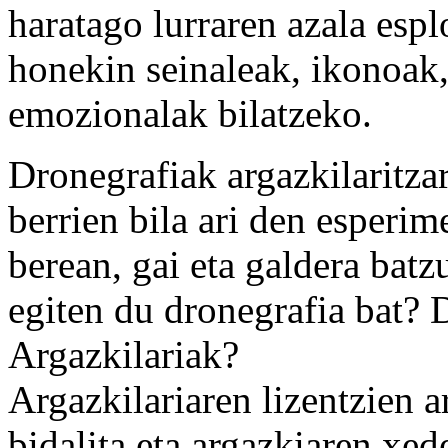
haratago lurraren azala espl
honekin seinaleak, ikonoak,
emozionalak bilatzeko.
Dronegrafiak argazkilaritza
berrien bila ari den esperim
berean, gai eta galdera batz
egiten du dronegrafia bat? 
Argazkilariak?
Argazkilariaren lizentzien 
bidalita eta argazkiaren xe