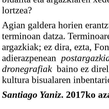
lortzea?
Agian galdera horien erantz
terminoan datza. Terminoare
argazkiak; ez dira, ezta, Fo
adierazpenean
postargazki
dronegrafiak
baino ez dire
kultura bisualaren inbentari
Santiago Yaniz
. 2017ko az