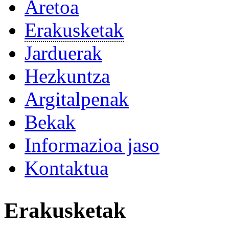
Aretoa
Erakusketak
Jarduerak
Hezkuntza
Argitalpenak
Bekak
Informazioa jaso
Kontaktua
Erakusketak