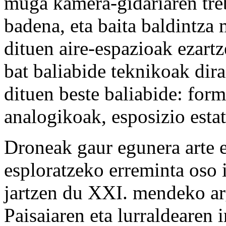
muga kamera-gidariaren treb
badena, eta baita baldintza
dituen aire-espazioak ezart
bat baliabide teknikoak dira
dituen beste baliabide: for
analogikoak, esposizio estat
Droneak gaur egunera arte e
esploratzeko erreminta oso i
jartzen du XXI. mendeko ar
Paisaiaren eta lurraldearen 