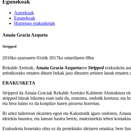
Egunekoak
Aurrekoak
Egunekoak
Hurrengo erakusketak
Amaia Gracia Azqueta
Stripped
2016ko azaroaren 01etik 2017ko urtarrilaren 08ra
Rekalde Aretoak,
Amaia Gracia Azqueta
ren
Stripped
erakusketa au
artistikorako ematen dituen bekak jaso dituzten artisten lanak ematen 
ERAKUSKETA
Stripped
da Amaia Graciak Rekalde Aretoko Kabinete Abstraktura ekarr
stripped hitzak biluztea esan nahi du, eranztea, ondotik kentzea; eta ho
eta bera baino ez da konplize haren prozesu horretan.
Bi urtez tailerrean ekoizten egon eta Kalostratik igaro ondoren, Amaiak
ideiekin haustea, eta lanean hastea berriz, materiarekin lehen kontaktu
Erakusketa honetako obra ez da proiektuko ideiaren emaitza; bere fun