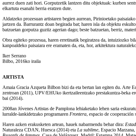
aurrez duen zati hori. Gorputzetik lantzen ditu objektuak: kurben sen
elkartuta esanahi berria eratzen dute.
Aldatzeko prozesuan artistaren begien aurrean, Pirinioetako paisaiako 
jartzen da. Barrurantz doan begirada bat; haren isla da objektu eskul
batzuetan gorputza guztiz agerian dago; beste batzuetan, berriz, materi
Obra egiteko prozesua, haren erretinatik begiratzea da, intuiziozko bil
kanpoaldeko paisaiara ere eramaten da, eta, hor, arkitektura naturaleko
Iker Serrano
Bilbo, 2016ko iraila
ARTISTA
Amaia Gracia Azqueta Bilbon bizi da eta bertan lan egiten du. Arte 
zentroan (2011), UPV/EHUko ikertzaileentzako prestakuntza-beka ere
bai (2014).
2008an Jóvenes Artistas de Pamplona lehiaketako lehen saria eskurat
lurralde-lankidetzako programaren
Frontera
, espacio de cooperación s
Haren azken erakusketen artean, hauek nabarmendu behar dira:
Estad
Naturaleza CDAN, Huesca (2014) eta
La sublime
, Espacio Marzana, 
Regards de femmes
, Casa de Velázquez, Madril; Estampa 2014, Matad