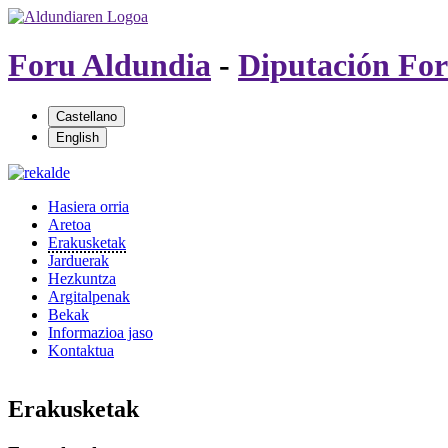
Foru Aldundia
-
Diputación For
Hasiera orria
Aretoa
Erakusketak
Jarduerak
Hezkuntza
Argitalpenak
Bekak
Informazioa jaso
Kontaktua
Erakusketak