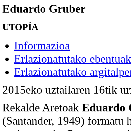
Eduardo Gruber
UTOPÍA
Informazioa
Erlazionatutako ebentua
Erlazionatutako argitalpe
2015eko uztailaren 16tik ur
Rekalde Aretoak
Eduardo 
(Santander, 1949) formatu 