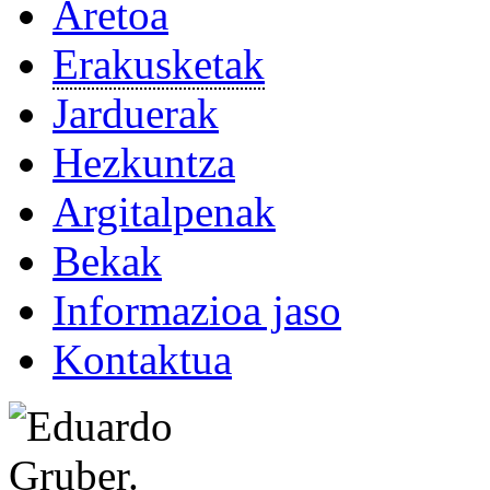
Aretoa
Erakusketak
Jarduerak
Hezkuntza
Argitalpenak
Bekak
Informazioa jaso
Kontaktua