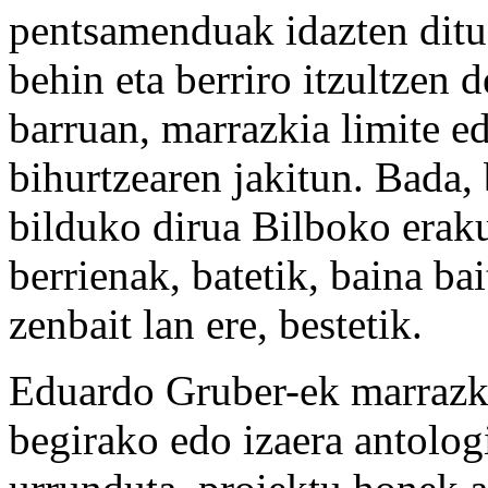
pentsamenduak idazten ditue
behin eta berriro itzultzen 
barruan, marrazkia limite 
bihurtzearen jakitun. Bada, 
bilduko dirua Bilboko erak
berrienak, batetik, baina ba
zenbait lan ere, bestetik.
Eduardo Gruber-ek marrazki
begirako edo izaera antolog