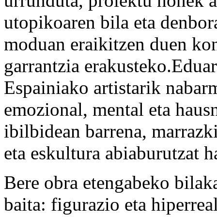
urrunduta, proiektu honek a
utopikoaren bila eta denbor
moduan eraikitzen duen kon
garrantzia erakusteko.Edua
Espainiako artistarik nabar
emozional, mental eta haus
ibilbidean barrena, marrazki
eta eskultura abiaburutzat h
Bere obra etengabeko bilaka
baita: figurazio eta hiperrea