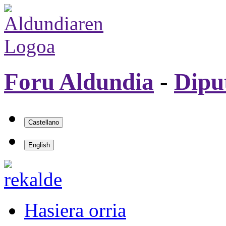
Foru Aldundia
-
Dipu
Hasiera orria