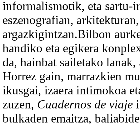
informalismotik, eta sartu-i
eszenografian, arkitekturan,
argazkigintzan.Bilbon aurk
handiko eta egikera konple
da, hainbat sailetako lanak
Horrez gain, marrazkien mul
ikusgai, izaera intimokoa et
zuzen,
Cuadernos de viaje
i
bulkaden emaitza, baliabide