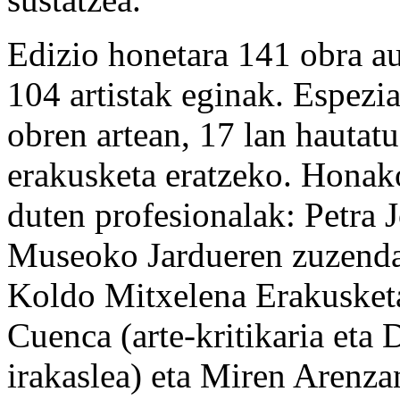
Edizio honetara 141 obra au
104 artistak eginak. Espezia
obren artean, 17 lan haut
erakusketa eratzeko. Honak
duten profesionalak: Petra
Museoko Jardueren zuzendar
Koldo Mitxelena Erakusketa
Cuenca (arte-kritikaria eta
irakaslea) eta Miren Arenza