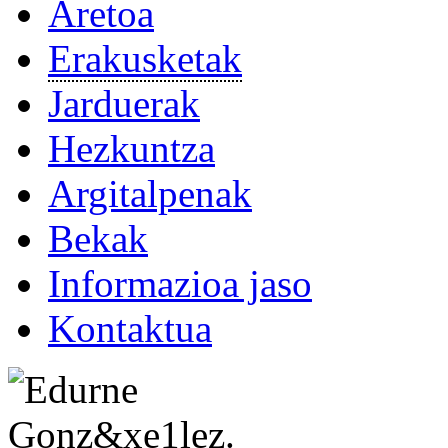
Aretoa
Erakusketak
Jarduerak
Hezkuntza
Argitalpenak
Bekak
Informazioa jaso
Kontaktua