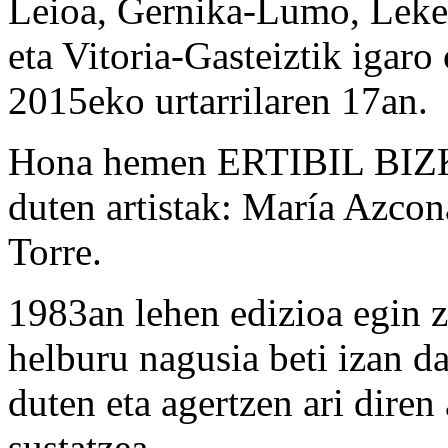
Leioa, Gernika-Lumo, Lekeit
eta Vitoria-Gasteiztik igar
2015eko urtarrilaren 17an.
Hona hemen ERTIBIL BIZKA
duten artistak: María Azcon
Torre.
1983an lehen edizioa egin 
helburu nagusia beti izan d
duten eta agertzen ari diren 
sustatzea.