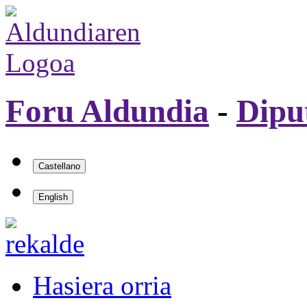
Foru Aldundia
-
Dipu
Hasiera orria