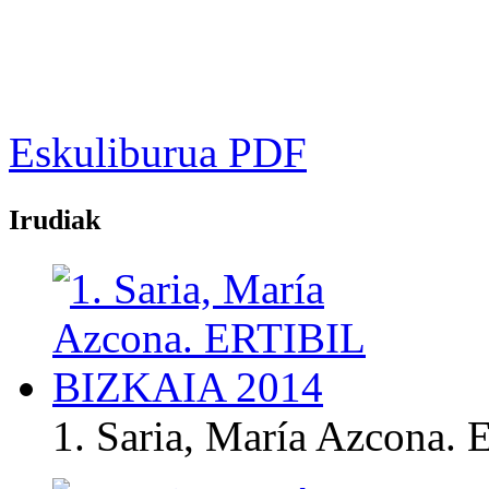
Eskuliburua PDF
Irudiak
1. Saria, María Azcona