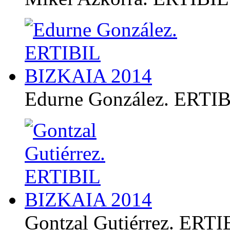
Edurne González. ERTI
Gontzal Gutiérrez. ERT