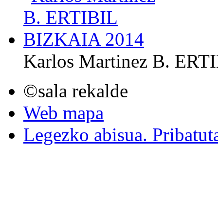
Karlos Martinez B. ER
©sala rekalde
Web mapa
Legezko abisua. Pribatut