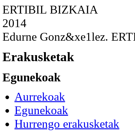
Edurne Gonz&xe1lez. ER
Erakusketak
Egunekoak
Aurrekoak
Egunekoak
Hurrengo erakusketak