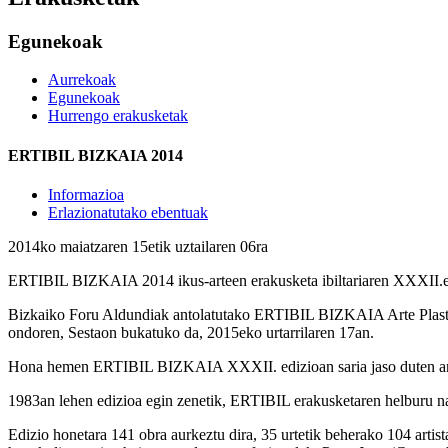
Egunekoak
Aurrekoak
Egunekoak
Hurrengo erakusketak
ERTIBIL BIZKAIA 2014
Informazioa
Erlazionatutako ebentuak
2014ko maiatzaren 15etik uztailaren 06ra
ERTIBIL BIZKAIA 2014 ikus-arteen erakusketa ibiltariaren XXXII.e
Bizkaiko Foru Aldundiak antolatutako ERTIBIL BIZKAIA Arte Plastikoe
ondoren, Sestaon bukatuko da, 2015eko urtarrilaren 17an.
Hona hemen ERTIBIL BIZKAIA XXXII. edizioan saria jaso duten arti
1983an lehen edizioa egin zenetik, ERTIBIL erakusketaren helburu nagus
Edizio honetara 141 obra aurkeztu dira, 35 urtetik beherako 104 arti