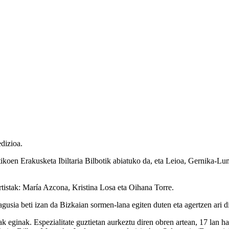
dizioa.
n Erakusketa Ibiltaria Bilbotik abiatuko da, eta Leioa, Gernika-Lumo,
stak: María Azcona, Kristina Losa eta Oihana Torre.
ia beti izan da Bizkaian sormen-lana egiten duten eta agertzen ari dire
stak eginak. Espezialitate guztietan aurkeztu diren obren artean, 17 