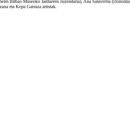
enheim Bilbao Museoko Jardueren zuzendaria), Ana Salaverria (Donost
nzana eta Kepa Garraza artistak.