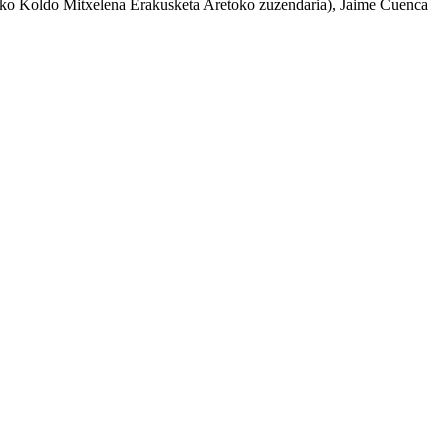
iako Koldo Mitxelena Erakusketa Aretoko zuzendaria), Jaime Cuenca