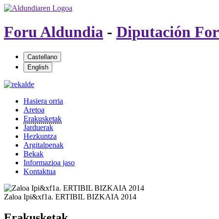
Foru Aldundia
-
Diputación For
Hasiera orria
Aretoa
Erakusketak
Jarduerak
Hezkuntza
Argitalpenak
Bekak
Informazioa jaso
Kontaktua
Zaloa Ipi&xf1a. ERTIBIL BIZKAIA 2014
Erakusketak