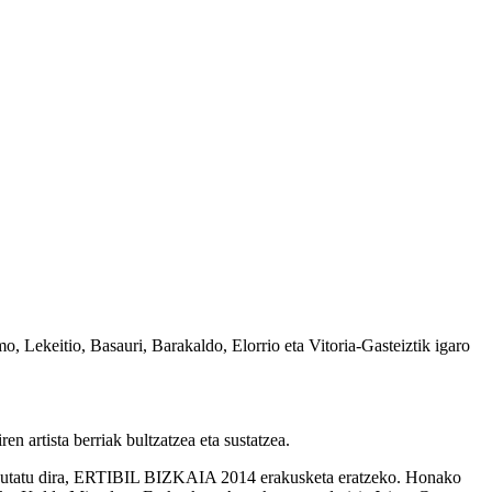
 Lekeitio, Basauri, Barakaldo, Elorrio eta Vitoria-Gasteiztik igaro
n artista berriak bultzatzea eta sustatzea.
lan hautatu dira, ERTIBIL BIZKAIA 2014 erakusketa eratzeko. Honako