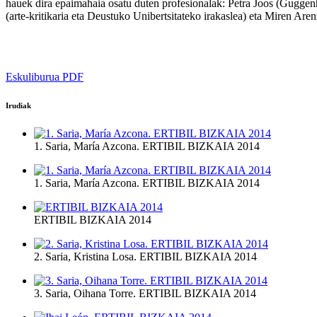
hauek dira epaimahaia osatu duten profesionalak: Petra Joos (Gugg
(arte-kritikaria eta Deustuko Unibertsitateko irakaslea) eta Miren Are
Eskuliburua PDF
Irudiak
1. Saria, María Azcona. ERTIBIL BIZKAIA 2014
1. Saria, María Azcona. ERTIBIL BIZKAIA 2014
ERTIBIL BIZKAIA 2014
2. Saria, Kristina Losa. ERTIBIL BIZKAIA 2014
3. Saria, Oihana Torre. ERTIBIL BIZKAIA 2014