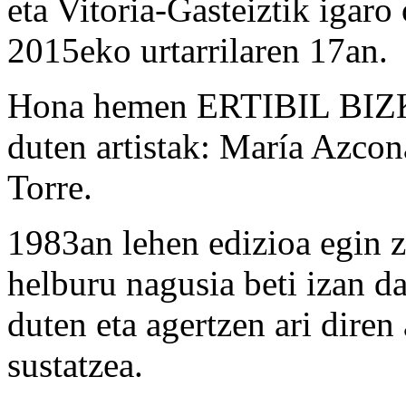
eta Vitoria-Gasteiztik igar
2015eko urtarrilaren 17an.
Hona hemen ERTIBIL BIZKA
duten artistak: María Azcon
Torre.
1983an lehen edizioa egin 
helburu nagusia beti izan d
duten eta agertzen ari diren 
sustatzea.