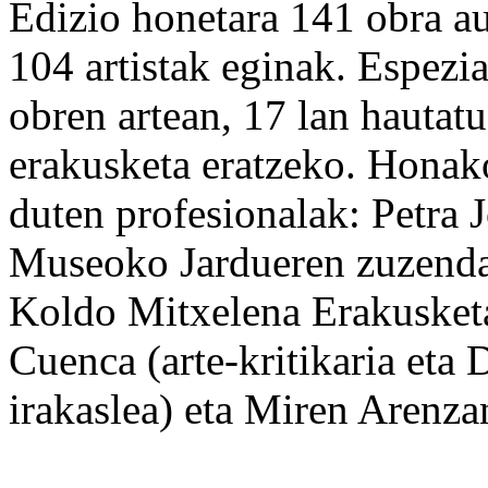
Edizio honetara 141 obra au
104 artistak eginak. Espezia
obren artean, 17 lan haut
erakusketa eratzeko. Honak
duten profesionalak: Petra
Museoko Jardueren zuzendar
Koldo Mitxelena Erakusketa
Cuenca (arte-kritikaria eta
irakaslea) eta Miren Arenza