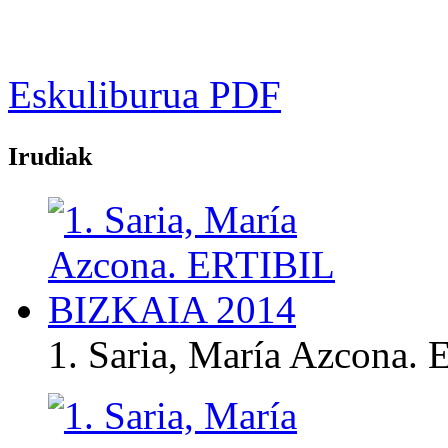
Eskuliburua PDF
Irudiak
1. Saria, María Azcona