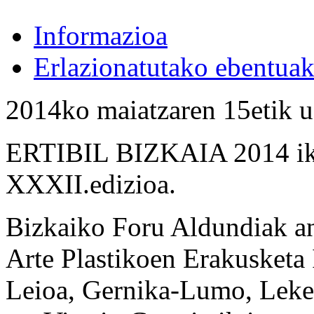
Informazioa
Erlazionatutako ebentua
2014ko maiatzaren 15etik u
ERTIBIL BIZKAIA 2014 ikus
XXXII.edizioa.
Bizkaiko Foru Aldundiak 
Arte Plastikoen Erakusketa I
Leioa, Gernika-Lumo, Lekeit