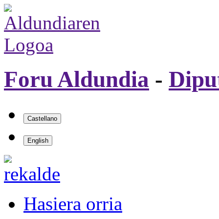
Foru Aldundia
-
Dipu
Hasiera orria