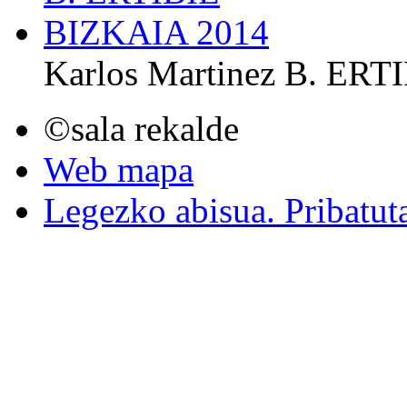
Karlos Martinez B. ER
©sala rekalde
Web mapa
Legezko abisua. Pribatut