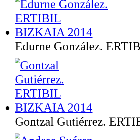
Edurne González. ERTI
Gontzal Gutiérrez. ERT