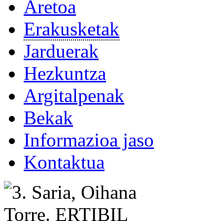
Aretoa
Erakusketak
Jarduerak
Hezkuntza
Argitalpenak
Bekak
Informazioa jaso
Kontaktua