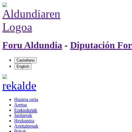
Foru Aldundia
-
Diputación For
Hasiera orria
Aretoa
Erakusketak
Jarduerak
Hezkuntza
Argitalpenak
Bekak