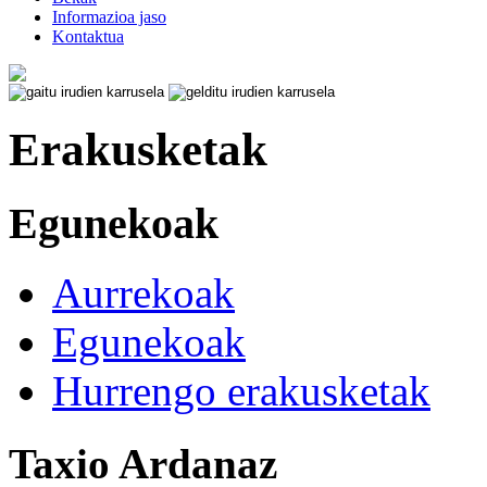
Informazioa jaso
Kontaktua
Erakusketak
Egunekoak
Aurrekoak
Egunekoak
Hurrengo erakusketak
Taxio Ardanaz