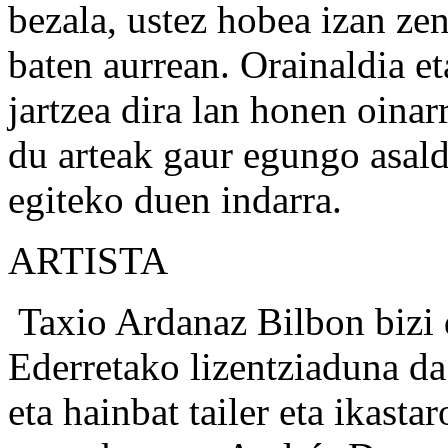
bezala, ustez hobea izan zen
baten aurrean. Orainaldia e
jartzea dira lan honen oinar
du arteak gaur egungo asald
egiteko duen indarra.
ARTISTA
Taxio Ardanaz Bilbon bizi d
Ederretako lizentziaduna da
eta hainbat tailer eta ikasta