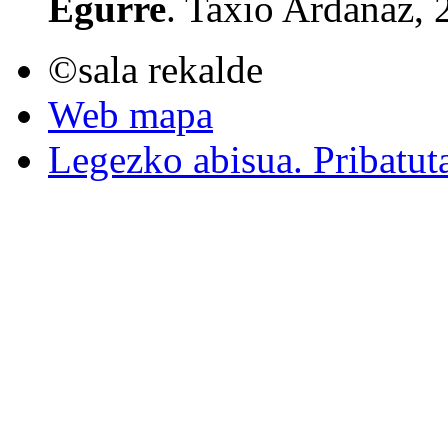
Egurre
. Taxio Ardanaz, 
©sala rekalde
Web mapa
Legezko abisua. Pribatut