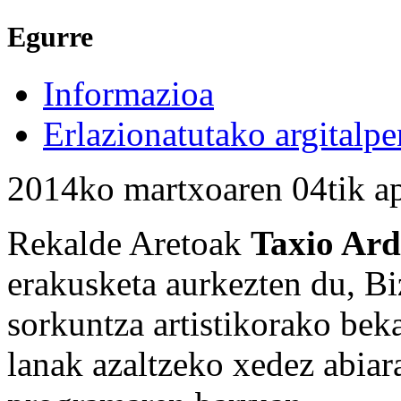
Egurre
Informazioa
Erlazionatutako argitalpe
2014ko martxoaren 04tik ap
Rekalde Aretoak
Taxio Ar
erakusketa aurkezten du, B
sorkuntza artistikorako beka
lanak azaltzeko xedez abiar