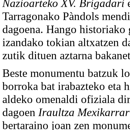
Nazioarteko XV. Brigadari
e
Tarragonako Pàndols mendil
dagoena. Hango historiako 
izandako tokian altxatzen d
zutik dituen aztarna bakane
Beste monumentu batzuk lor
borroka bat irabazteko eta 
aldeko omenaldi ofiziala di
dagoen
Iraultza Mexikarra
bertaraino joan zen monume