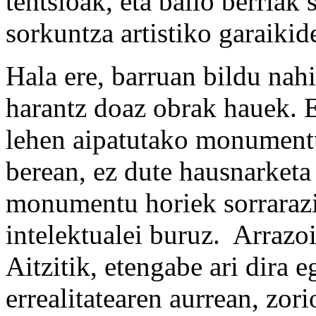
tentsioak, eta balio berriak 
sorkuntza artistiko garaikide
Hala ere, barruan bildu nahi
harantz doaz obrak hauek. 
lehen aipatutako monumentu
berean, ez dute hausnarketa
monumentu horiek sorrarazi 
intelektualei buruz. Arrazoi
Aitzitik, etengabe ari dira e
errealitatearen aurrean, zo