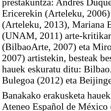
prestakuntza: Andrés Duque
Ericerekin (Arteleku, 2006)
(Arteleku, 2013), Mariana
(UNAM, 2011) arte-kritikar
(BilbaoArte, 2007) eta Mir
2007) artistekin, besteak b
hauek eskuratu ditu: Bilba
Bulegoa (2012) eta Beijin
Banakako erakusketa hauek 
Ateneo Español de México 