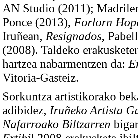
AN Studio (2011); Madrile
Ponce (2013),
Forlorn Hop
Iruñean,
Resignados
, Pabel
(2008). Taldeko erakusketen
hartzea nabarmentzen da:
E
Vitoria-Gasteiz.
Sorkuntza artistikorako bek
adibidez,
Iruñeko Artista G
Nafarroako Biltzarren
bigar
Ertibi
l 2008 erakusketa ibil