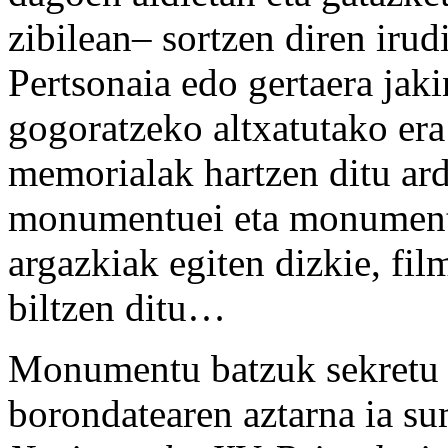
zibilean– sortzen diren iru
Pertsonaia edo gertaera jaki
gogoratzeko altxatutako er
memorialak hartzen ditu ard
monumentuei eta monumentu
argazkiak egiten dizkie, fi
biltzen ditu…
Monumentu batzuk sekretu b
borondatearen aztarna ia su