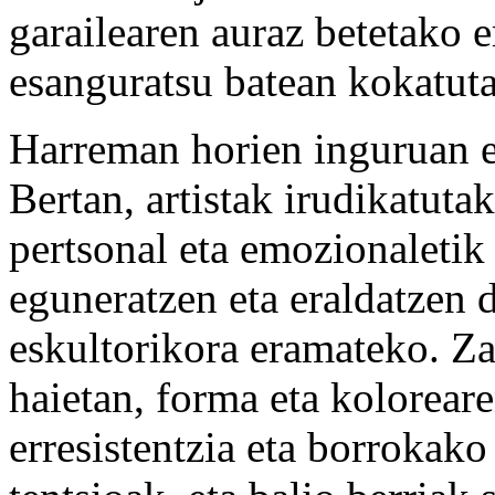
garailearen auraz betetako e
esanguratsu batean kokatut
Harreman horien inguruan 
Bertan, artistak irudikatuta
pertsonal eta emozionaletik 
eguneratzen eta eraldatzen 
eskultorikora eramateko. Za
haietan, forma eta kolorear
erresistentzia eta borrokako