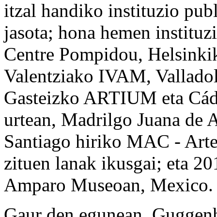
itzal handiko instituzio pu
jasota; hona hemen instituz
Centre Pompidou, Helsin
Valentziako IVAM, Valladol
Gasteizko ARTIUM eta Cá
urtean, Madrilgo Juana de A
Santiago hiriko MAC - Art
zituen lanak ikusgai; eta 20
Amparo Museoan, Mexico.
Gaur den egunean, Guggen