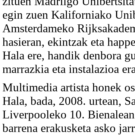
zituen Madrilgo Unibertsita
egin zuen Kaliforniako Unib
Amsterdameko Rijksakademie
hasieran, ekintzak eta happ
Hala ere, handik denbora gu
marrazkia eta instalazioa er
Multimedia artista honek o
Hala, bada, 2008. urtean, S
Liverpooleko 10. Bienalean 
barrena erakusketa asko jarr