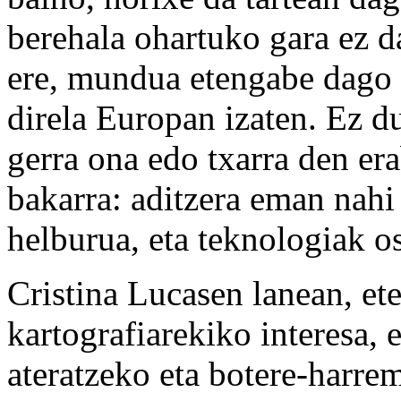
berehala ohartuko gara ez da
ere, mundua etengabe dago g
direla Europan izaten. Ez du
gerra ona edo txarra den er
bakarra: aditzera eman nahi 
helburua, eta teknologiak os
Cristina Lucasen lanean, et
kartografiarekiko interesa, 
ateratzeko eta botere-harre