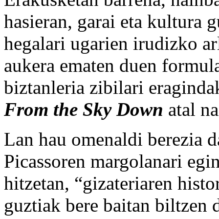
hasieran, garai eta kultura 
hegalari ugarien irudizko ar
aukera ematen duen formula
biztanleria zibilari eragind
From the Sky Down
atal na
Lan hau omenaldi berezia da
Picassoren margolanari egin
hitzetan, “gizateriaren hist
guztiak bere baitan biltzen 