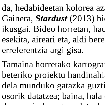
da, hedabideetan kolorea aza
Gainera,
Stardust
(2013) bi
ikusgai. Bideo horretan, hau
esekita, aireari eta, aldi be
erreferentzia argi gisa.
Tamaina horretako kartografi
beteriko proiektu handinahi
dela munduko gatazka guzti
osorik datatzea; baina, hala 