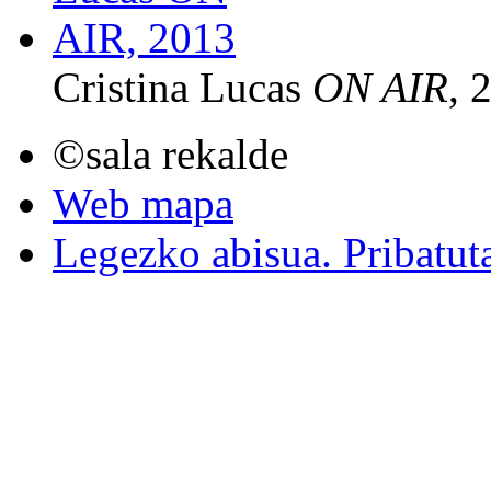
Cristina Lucas
ON AIR
, 
©sala rekalde
Web mapa
Legezko abisua. Pribatut