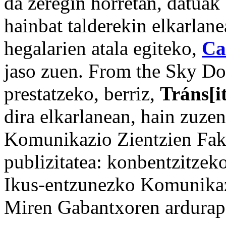
da zeregin horretan, datuak
hainbat talderekin elkarlan
hegalarien atala egiteko,
Ca
jaso zuen. From the Sky Do
prestatzeko, berriz,
Tráns[i
dira elkarlanean, hain zuze
Komunikazio Zientzien Fak
publizitatea: konbentzitzeko
Ikus-entzunezko Komunikaz
Miren Gabantxoren ardurap