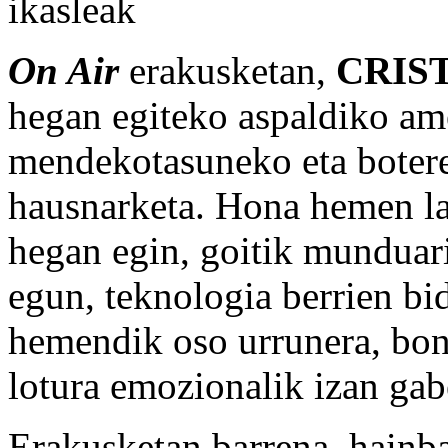
ikasleak
On Air
erakusketan,
CRIS
hegan egiteko aspaldiko ame
mendekotasuneko eta botere
hausnarketa. Hona hemen la
hegan egin, goitik munduari 
egun, teknologia berrien bi
hemendik oso urrunera, bon
lotura emozionalik izan gab
Erakusketan barrena, hainbat