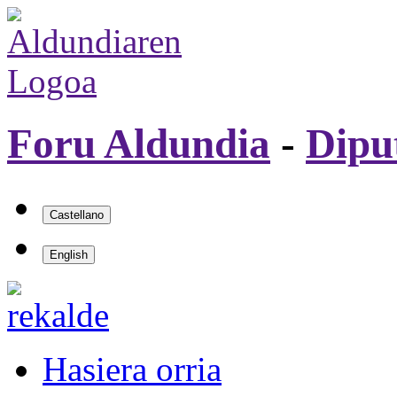
Foru Aldundia
-
Dipu
Hasiera orria