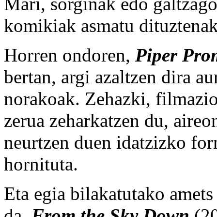
Mari, sorginak edo galtzago
komikiak asmatu dituztenak
Horren ondoren,
Piper Pro
bertan, argi azaltzen dira a
norakoak. Zehazki, filmazi
zerua zeharkatzen du, aire
neurtzen duen idatzizko for
hornituta.
Eta egia bilakatutako amets
da,
From the Sky Down
(20