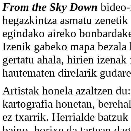
From the Sky Down
bideo-i
hegazkintza asmatu zenetik 
egindako aireko bonbardake
Izenik gabeko mapa bezala 
gertatu ahala, hirien izenak
hautematen direlarik gudare
Artistak honela azaltzen du:
kartografia honetan, bereha
ez txarrik. Herrialde batzuk
baino, horixe da tartean da