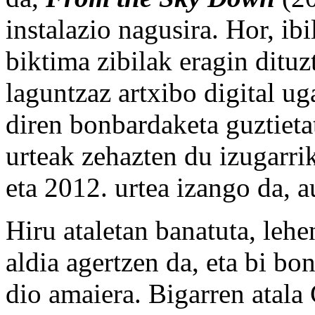
instalazio nagusira. Hor, ibi
biktima zibilak eragin dituz
laguntzaz artxibo digital u
diren bonbardaketa guztieta
urteak zehazten du izugarrik
eta 2012. urtea izango da, a
Hiru ataletan banatuta, leh
aldia agertzen da, eta bi b
dio amaiera. Bigarren atala