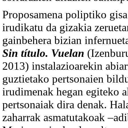
Proposamena poliptiko gisa 
irudikatu da gizakia zerueta
gainbehera bizian infernuet
Sin título. Vuelan
(Izenburu
2013) instalazioarekin abiar
guztietako pertsonaien bild
irudimenak hegan egiteko a
pertsonaiak dira denak. Hala
zaharrak asmatutakoak –adi