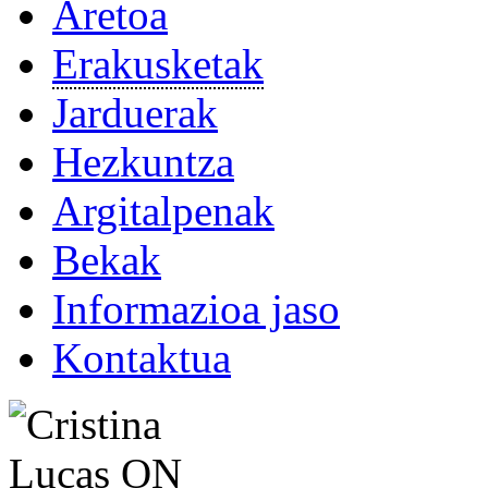
Aretoa
Erakusketak
Jarduerak
Hezkuntza
Argitalpenak
Bekak
Informazioa jaso
Kontaktua