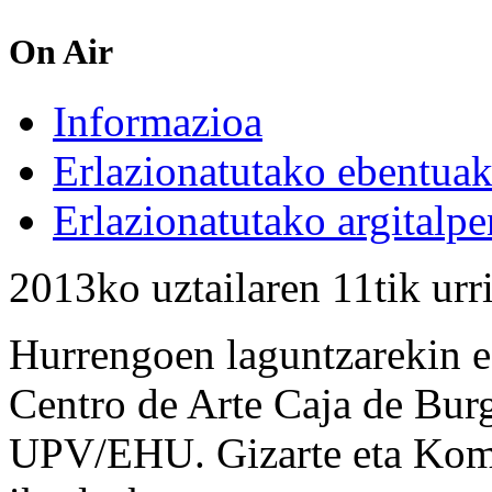
On Air
Informazioa
Erlazionatutako ebentua
Erlazionatutako argitalpe
2013ko uztailaren 11tik urr
Hurrengoen laguntzarekin e
Centro de Arte Caja de Bu
UPV/EHU. Gizarte eta Komu