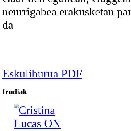
neurrigabea erakusketan part
da
Eskuliburua PDF
Irudiak