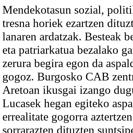
Mendekotasun sozial, politik
tresna horiek ezartzen ditu
lanaren ardatzak. Besteak be
eta patriarkatua bezalako g
zerura begira egon da aspal
gogoz. Burgosko CAB zent
Aretoan ikusgai izango du
Lucasek hegan egiteko aspa
errealitate gogorra aztertze
sorrarazten dituzten suntsi