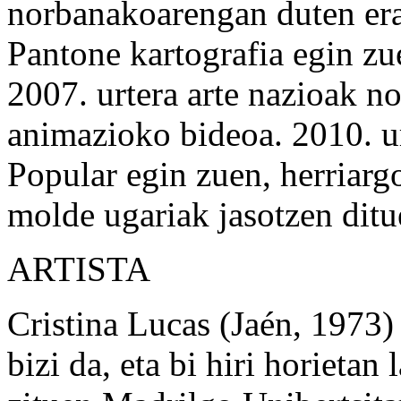
norbanakoarengan duten erag
Pantone kartografia egin zu
2007. urtera arte nazioak no
animazioko bideoa. 2010. u
Popular egin zuen, herriarg
molde ugariak jasotzen dit
ARTISTA
Cristina Lucas (Jaén, 1973
bizi da, eta bi hiri horietan