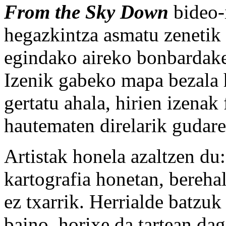
From the Sky Down
bideo-i
hegazkintza asmatu zenetik 
egindako aireko bonbardake
Izenik gabeko mapa bezala 
gertatu ahala, hirien izenak
hautematen direlarik gudare
Artistak honela azaltzen du:
kartografia honetan, bereha
ez txarrik. Herrialde batzuk
baino, horixe da tartean da