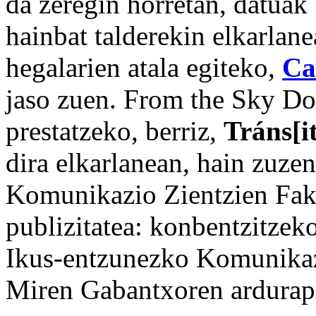
da zeregin horretan, datuak
hainbat talderekin elkarlan
hegalarien atala egiteko,
Ca
jaso zuen. From the Sky Do
prestatzeko, berriz,
Tráns[i
dira elkarlanean, hain zuze
Komunikazio Zientzien Fak
publizitatea: konbentzitzeko
Ikus-entzunezko Komunikaz
Miren Gabantxoren ardurap