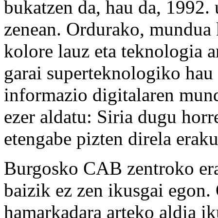
bukatzen da, hau da, 1992. 
zenean. Ordurako, mundua k
kolore lauz eta teknologia 
garai superteknologiko hau a
informazio digitalaren mund
ezer aldatu: Siria dugu horr
etengabe pizten direla erak
Burgosko CAB zentroko erak
baizik ez zen ikusgai egon.
hamarkadara arteko aldia i