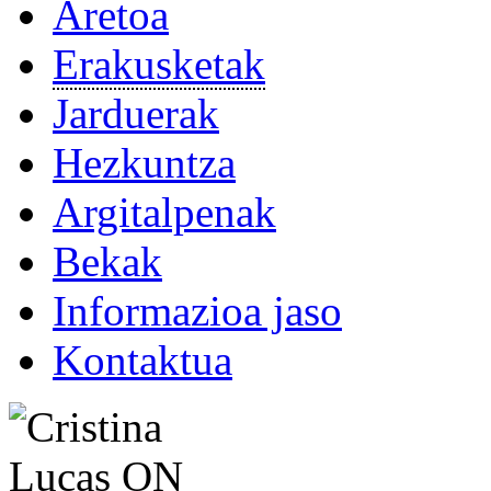
Aretoa
Erakusketak
Jarduerak
Hezkuntza
Argitalpenak
Bekak
Informazioa jaso
Kontaktua