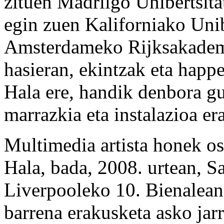
zituen Madrilgo Unibertsita
egin zuen Kaliforniako Unib
Amsterdameko Rijksakademie
hasieran, ekintzak eta happ
Hala ere, handik denbora gu
marrazkia eta instalazioa er
Multimedia artista honek o
Hala, bada, 2008. urtean, S
Liverpooleko 10. Bienalean 
barrena erakusketa asko jarr