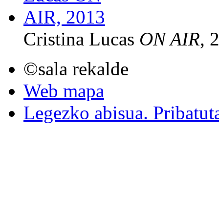
Cristina Lucas
ON AIR
, 
©sala rekalde
Web mapa
Legezko abisua. Pribatut