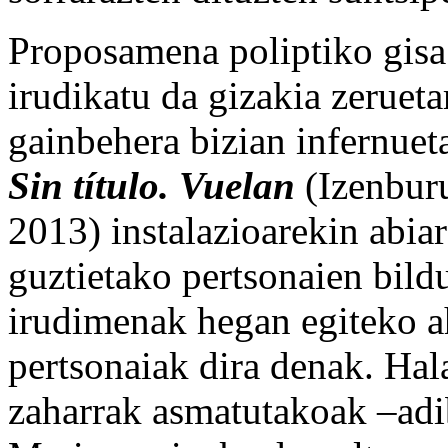
Proposamena poliptiko gisa 
irudikatu da gizakia zerueta
gainbehera bizian infernuet
Sin título. Vuelan
(Izenburu
2013) instalazioarekin abiar
guztietako pertsonaien bild
irudimenak hegan egiteko a
pertsonaiak dira denak. Hala
zaharrak asmatutakoak –adi