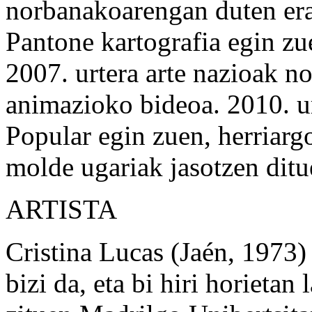
norbanakoarengan duten erag
Pantone kartografia egin zu
2007. urtera arte nazioak no
animazioko bideoa. 2010. u
Popular egin zuen, herriarg
molde ugariak jasotzen dit
ARTISTA
Cristina Lucas (Jaén, 1973
bizi da, eta bi hiri horietan