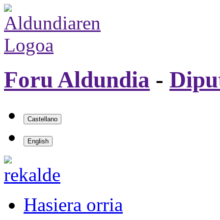
Foru Aldundia
-
Dipu
Hasiera orria