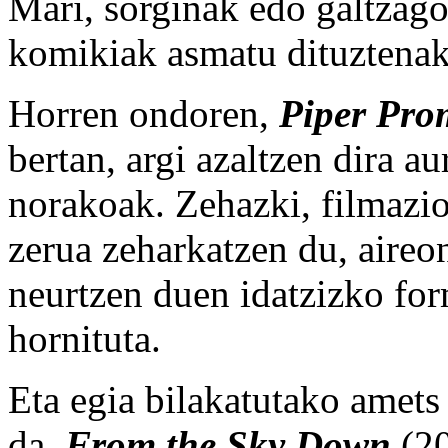
Mari, sorginak edo galtzago
komikiak asmatu dituztenak
Horren ondoren,
Piper Pro
bertan, argi azaltzen dira a
norakoak. Zehazki, filmazi
zerua zeharkatzen du, aire
neurtzen duen idatzizko for
hornituta.
Eta egia bilakatutako amets
da,
From the Sky Down
(20