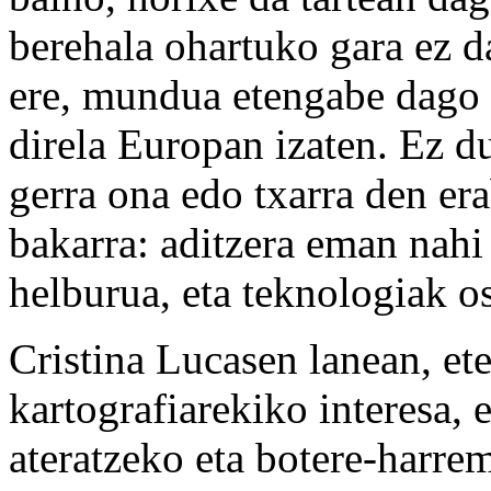
berehala ohartuko gara ez da
ere, mundua etengabe dago g
direla Europan izaten. Ez du
gerra ona edo txarra den er
bakarra: aditzera eman nahi 
helburua, eta teknologiak os
Cristina Lucasen lanean, et
kartografiarekiko interesa, 
ateratzeko eta botere-harre