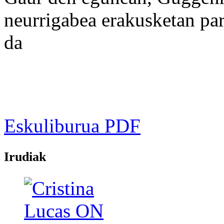
neurrigabea erakusketan part
da
Eskuliburua PDF
Irudiak