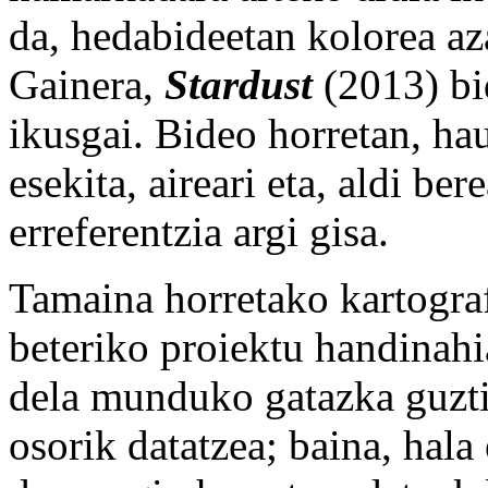
da, hedabideetan kolorea aza
Gainera,
Stardust
(2013) bi
ikusgai. Bideo horretan, hau
esekita, aireari eta, aldi be
erreferentzia argi gisa.
Tamaina horretako kartografi
beteriko proiektu handinahi
dela munduko gatazka guzti
osorik datatzea; baina, hala 