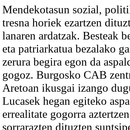
Mendekotasun sozial, politik
tresna horiek ezartzen ditu
lanaren ardatzak. Besteak be
eta patriarkatua bezalako g
zerura begira egon da aspal
gogoz. Burgosko CAB zent
Aretoan ikusgai izango du
Lucasek hegan egiteko aspa
errealitate gogorra aztertze
sorrarazten dituzten suntsi