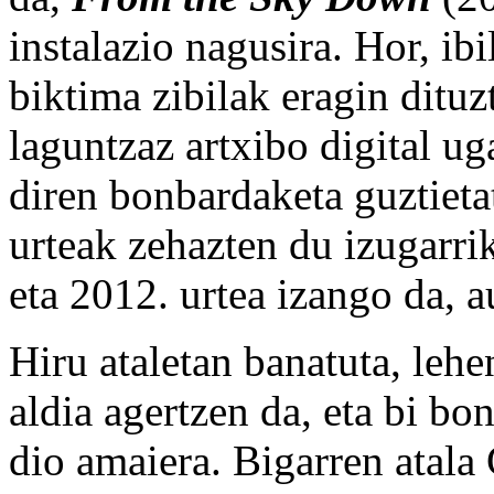
instalazio nagusira. Hor, ibi
biktima zibilak eragin dituz
laguntzaz artxibo digital u
diren bonbardaketa guztieta
urteak zehazten du izugarrik
eta 2012. urtea izango da, a
Hiru ataletan banatuta, leh
aldia agertzen da, eta bi b
dio amaiera. Bigarren atala