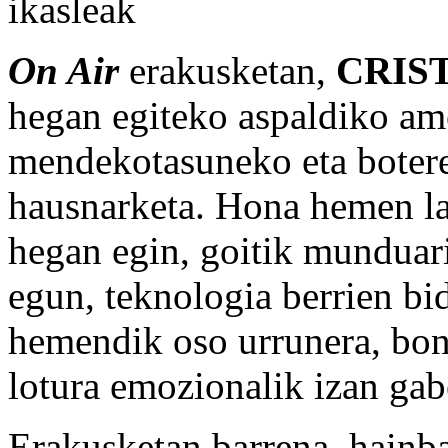
ikasleak
On Air
erakusketan,
CRIS
hegan egiteko aspaldiko ame
mendekotasuneko eta botere
hausnarketa. Hona hemen la
hegan egin, goitik munduari 
egun, teknologia berrien bi
hemendik oso urrunera, bon
lotura emozionalik izan gab
Erakusketan barrena, hainbat