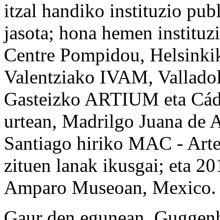
itzal handiko instituzio pu
jasota; hona hemen instituz
Centre Pompidou, Helsin
Valentziako IVAM, Valladol
Gasteizko ARTIUM eta Cá
urtean, Madrilgo Juana de A
Santiago hiriko MAC - Art
zituen lanak ikusgai; eta 20
Amparo Museoan, Mexico.
Gaur den egunean, Guggen