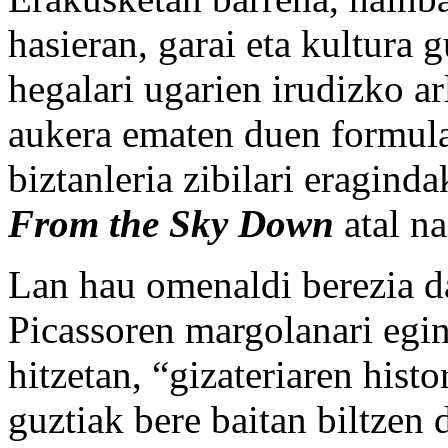
hasieran, garai eta kultura 
hegalari ugarien irudizko ar
aukera ematen duen formula
biztanleria zibilari eragind
From the Sky Down
atal na
Lan hau omenaldi berezia da
Picassoren margolanari egin
hitzetan, “gizateriaren hist
guztiak bere baitan biltzen 