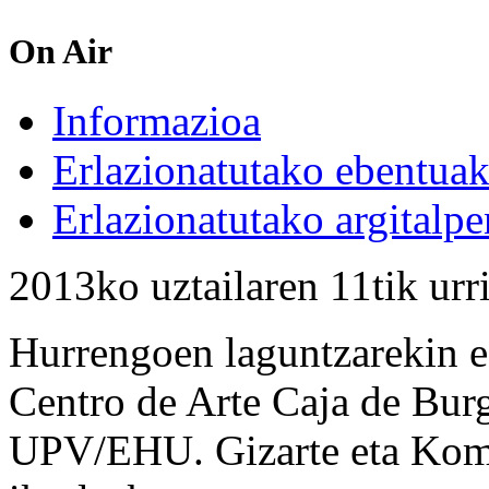
On Air
Informazioa
Erlazionatutako ebentua
Erlazionatutako argitalpe
2013ko uztailaren 11tik urr
Hurrengoen laguntzarekin e
Centro de Arte Caja de Bu
UPV/EHU. Gizarte eta Komu