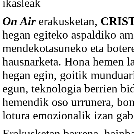
ikasleak
On Air
erakusketan,
CRIS
hegan egiteko aspaldiko ame
mendekotasuneko eta botere
hausnarketa. Hona hemen la
hegan egin, goitik munduari 
egun, teknologia berrien bi
hemendik oso urrunera, bon
lotura emozionalik izan gab
Erakusketan barrena, hainbat