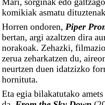
Mari, sorginak edo galtzago
komikiak asmatu dituztenak
Horren ondoren,
Piper Pro
bertan, argi azaltzen dira a
norakoak. Zehazki, filmazi
zerua zeharkatzen du, aire
neurtzen duen idatzizko for
hornituta.
Eta egia bilakatutako amets
da,
From the Sky Down
(20