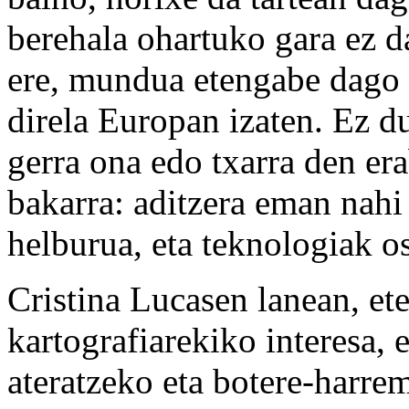
berehala ohartuko gara ez da
ere, mundua etengabe dago g
direla Europan izaten. Ez du
gerra ona edo txarra den er
bakarra: aditzera eman nahi 
helburua, eta teknologiak os
Cristina Lucasen lanean, et
kartografiarekiko interesa, 
ateratzeko eta botere-harre