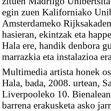
zituen Madrilgo Unibertsita
egin zuen Kaliforniako Unib
Amsterdameko Rijksakademie
hasieran, ekintzak eta happ
Hala ere, handik denbora gu
marrazkia eta instalazioa er
Multimedia artista honek o
Hala, bada, 2008. urtean, S
Liverpooleko 10. Bienalean 
barrena erakusketa asko jarr