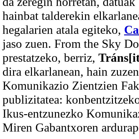
da zeregin horretan, datuak
hainbat talderekin elkarlan
hegalarien atala egiteko,
Ca
jaso zuen. From the Sky Do
prestatzeko, berriz,
Tráns[i
dira elkarlanean, hain zuze
Komunikazio Zientzien Fak
publizitatea: konbentzitzeko
Ikus-entzunezko Komunikaz
Miren Gabantxoren ardurap