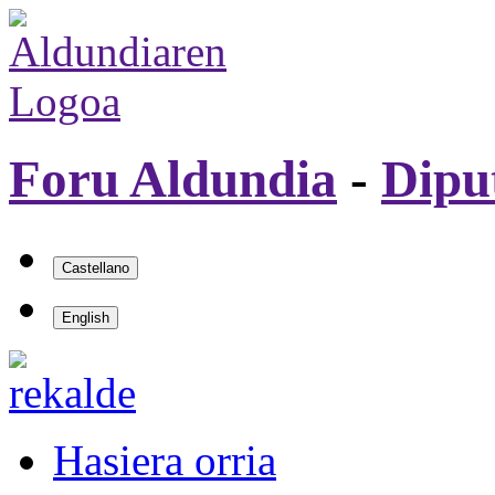
Foru Aldundia
-
Dipu
Hasiera orria