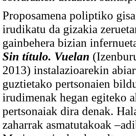
Proposamena poliptiko gisa 
irudikatu da gizakia zerueta
gainbehera bizian infernuet
Sin título. Vuelan
(Izenburu
2013) instalazioarekin abiar
guztietako pertsonaien bild
irudimenak hegan egiteko a
pertsonaiak dira denak. Hala
zaharrak asmatutakoak –adi