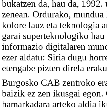
bukatzen da, hau da, 1992. 
zenean. Ordurako, mundua k
kolore lauz eta teknologia 
garai superteknologiko hau a
informazio digitalaren mund
ezer aldatu: Siria dugu horr
etengabe pizten direla erak
Burgosko CAB zentroko erak
baizik ez zen ikusgai egon.
hamarkadara arteko aldia i