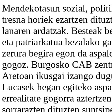
Mendekotasun sozial, politik
tresna horiek ezartzen ditu
lanaren ardatzak. Besteak be
eta patriarkatua bezalako g
zerura begira egon da aspal
gogoz. Burgosko CAB zent
Aretoan ikusgai izango du
Lucasek hegan egiteko aspa
errealitate gogorra aztertze
sorrarazten dituzten suntsi