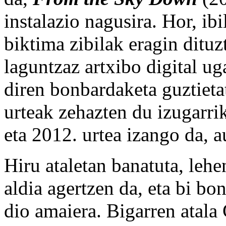
instalazio nagusira. Hor, ibi
biktima zibilak eragin dituz
laguntzaz artxibo digital u
diren bonbardaketa guztieta
urteak zehazten du izugarrik
eta 2012. urtea izango da, a
Hiru ataletan banatuta, leh
aldia agertzen da, eta bi b
dio amaiera. Bigarren atala