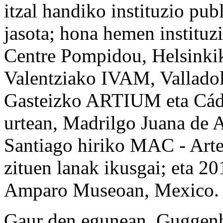
itzal handiko instituzio pu
jasota; hona hemen instituz
Centre Pompidou, Helsin
Valentziako IVAM, Valladol
Gasteizko ARTIUM eta Cá
urtean, Madrilgo Juana de A
Santiago hiriko MAC - Art
zituen lanak ikusgai; eta 20
Amparo Museoan, Mexico.
Gaur den egunean, Guggen