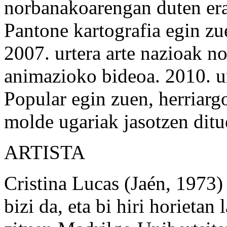
norbanakoarengan duten erag
Pantone kartografia egin zu
2007. urtera arte nazioak no
animazioko bideoa. 2010. u
Popular egin zuen, herriarg
molde ugariak jasotzen dit
ARTISTA
Cristina Lucas (Jaén, 1973
bizi da, eta bi hiri horietan