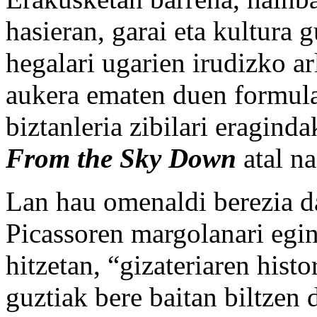
hasieran, garai eta kultura 
hegalari ugarien irudizko ar
aukera ematen duen formula
biztanleria zibilari eragind
From the Sky Down
atal na
Lan hau omenaldi berezia da
Picassoren margolanari egin
hitzetan, “gizateriaren hist
guztiak bere baitan biltzen 