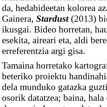
da, hedabideetan kolorea aza
Gainera,
Stardust
(2013) bi
ikusgai. Bideo horretan, hau
esekita, aireari eta, aldi be
erreferentzia argi gisa.
Tamaina horretako kartografi
beteriko proiektu handinahi
dela munduko gatazka guzti
osorik datatzea; baina, hala 