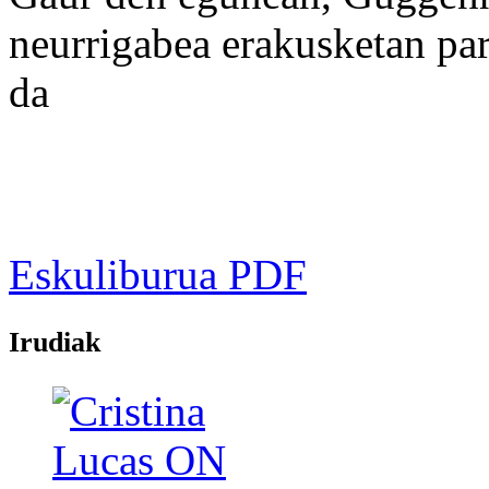
neurrigabea erakusketan part
da
Eskuliburua PDF
Irudiak