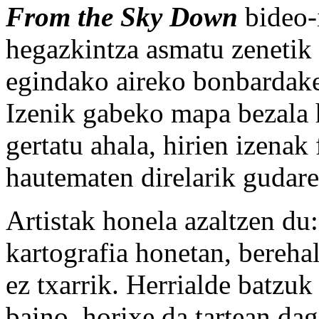
From the Sky Down
bideo-i
hegazkintza asmatu zenetik 
egindako aireko bonbardake
Izenik gabeko mapa bezala 
gertatu ahala, hirien izenak
hautematen direlarik gudare
Artistak honela azaltzen du:
kartografia honetan, bereha
ez txarrik. Herrialde batzuk
baino, horixe da tartean da