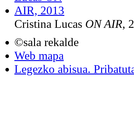
Cristina Lucas
ON AIR
, 
©sala rekalde
Web mapa
Legezko abisua. Pribatut