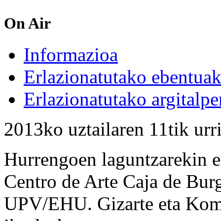
On Air
Informazioa
Erlazionatutako ebentua
Erlazionatutako argitalpe
2013ko uztailaren 11tik urr
Hurrengoen laguntzarekin e
Centro de Arte Caja de Bu
UPV/EHU. Gizarte eta Komu