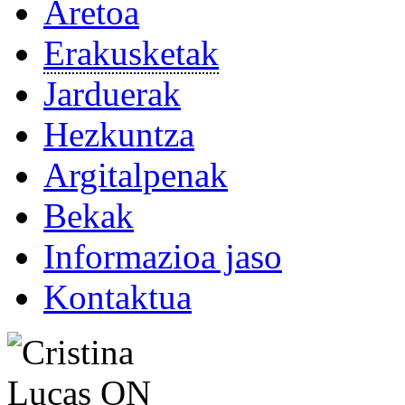
Aretoa
Erakusketak
Jarduerak
Hezkuntza
Argitalpenak
Bekak
Informazioa jaso
Kontaktua