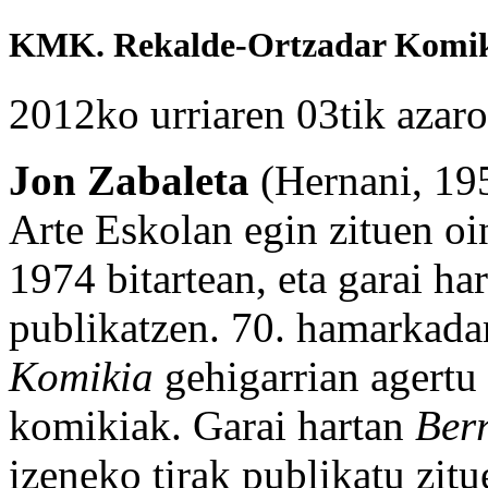
KMK. Rekalde-Ortzadar Komik
2012ko urriaren 03tik azar
Jon Zabaleta
(Hernani, 195
Arte Eskolan egin zituen oi
1974 bitartean, eta garai ha
publikatzen. 70. hamarkada
Komikia
gehigarrian agertu 
komikiak. Garai hartan
Berr
izeneko tirak publikatu zit