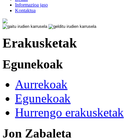
Informazioa jaso
Kontaktua
Erakusketak
Egunekoak
Aurrekoak
Egunekoak
Hurrengo erakusketak
Jon Zabaleta