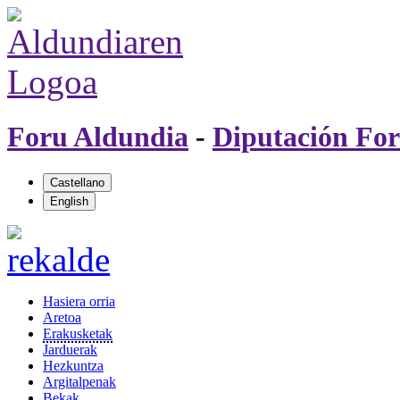
Foru Aldundia
-
Diputación For
Hasiera orria
Aretoa
Erakusketak
Jarduerak
Hezkuntza
Argitalpenak
Bekak