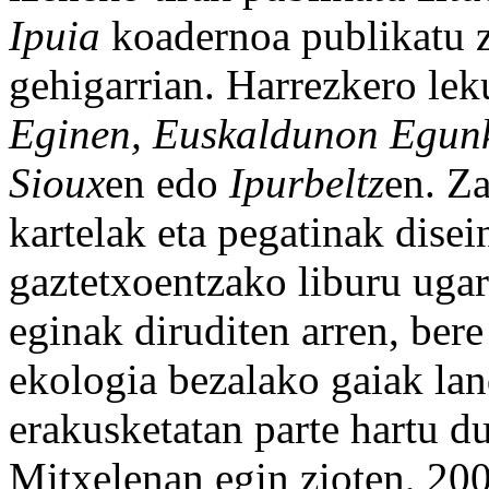
Ipuia
koadernoa publikatu
gehigarrian. Harrezkero lek
Eginen, Euskaldunon Egunk
Sioux
en edo
Ipurbeltz
en. Z
kartelak eta pegatinak disei
gaztetxoentzako liburu ugar
eginak diruditen arren, bere
ekologia bezalako gaiak lan
erakusketatan parte hartu d
Mitxelenan egin zioten, 200