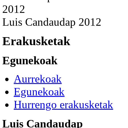
Luis Candaudap 2012
Erakusketak
Egunekoak
Aurrekoak
Egunekoak
Hurrengo erakusketak
Luis Candaudap