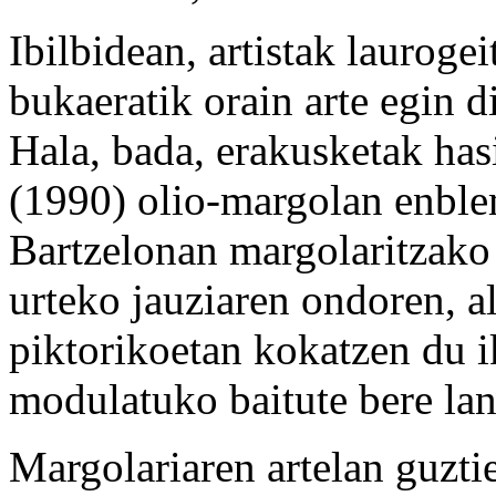
Ibilbidean, artistak laurog
bukaeratik orain arte egin d
Hala, bada, erakusketak has
(1990) olio-margolan enble
Bartzelonan margolaritzak
urteko jauziaren ondoren, a
piktorikoetan kokatzen du i
modulatuko baitute bere lan
Margolariaren artelan guzti