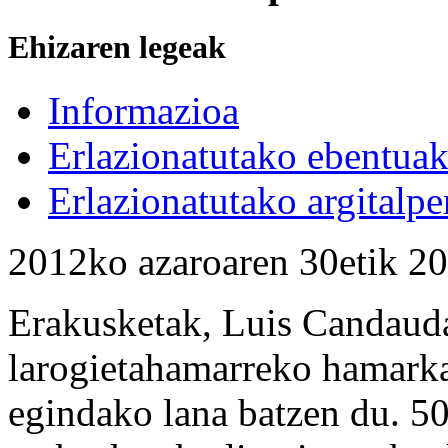
Ehizaren legeak
Informazioa
Erlazionatutako ebentua
Erlazionatutako argitalpe
2012ko azaroaren 30etik 20
Erakusketak, Luis Candauda
larogietahamarreko hamarka
egindako lana batzen du. 50