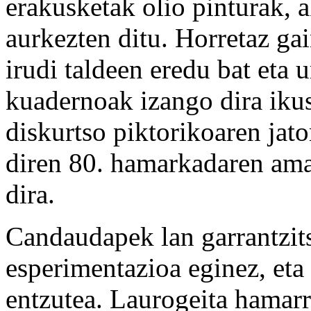
erakusketak olio pinturak, 
aurkezten ditu. Horretaz gai
irudi taldeen eredu bat eta 
kuadernoak izango dira ikusg
diskurtso piktorikoaren jat
diren 80. hamarkadaren ama
dira.
Candaudapek lan garrantzits
esperimentazioa eginez, eta
entzutea. Laurogeita hamar