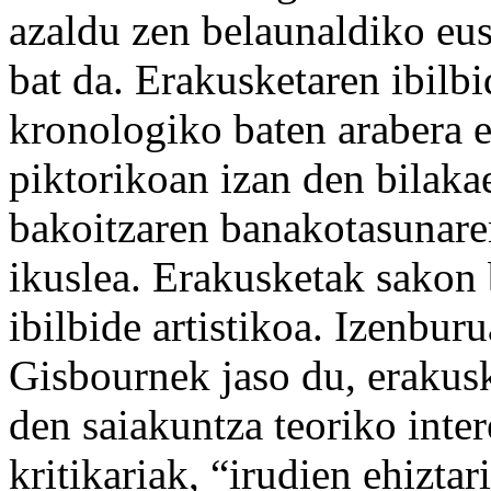
azaldu zen belaunaldiko eus
bat da. Erakusketaren ibilb
kronologiko baten arabera e
piktorikoan izan den bilakae
bakoitzaren banakotasunaren
ikuslea. Erakusketak sakon 
ibilbide artistikoa. Izenbur
Gisbournek jaso du, erakus
den saiakuntza teoriko inter
kritikariak, “irudien ehiztari