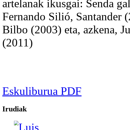
artelanak ikusgai: Senda gal
Fernando Silió, Santander 
Bilbo (2003) eta, azkena, 
(2011)
Eskuliburua PDF
Irudiak