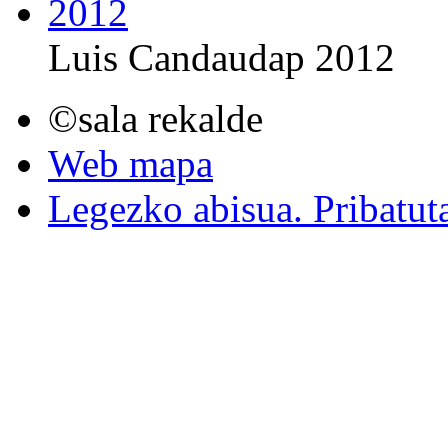
Luis Candaudap 2012
©sala rekalde
Web mapa
Legezko abisua. Pribatut