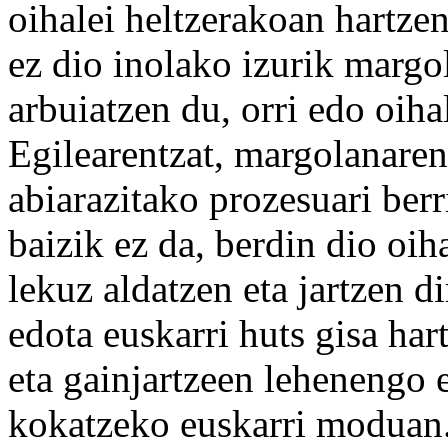
oihalei heltzerakoan hartzen
ez dio inolako izurik margol
arbuiatzen du, orri edo oiha
Egilearentzat, margolanaren
abiarazitako prozesuari berr
baizik ez da, berdin dio oi
lekuz aldatzen eta jartzen di
edota euskarri huts gisa ha
eta gainjartzeen lehenengo 
kokatzeko euskarri moduan.