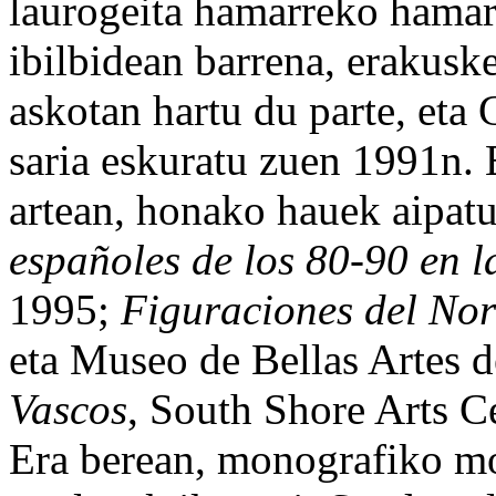
laurogeita hamarreko hamar
ibilbidean barrena, erakuske
askotan hartu du parte, eta
saria eskuratu zuen 1991n. 
artean, honako hauek aipat
españoles de los 80-90 en l
1995;
Figuraciones del Nor
eta Museo de Bellas Artes 
Vascos
, South Shore Arts C
Era berean, monografiko mo