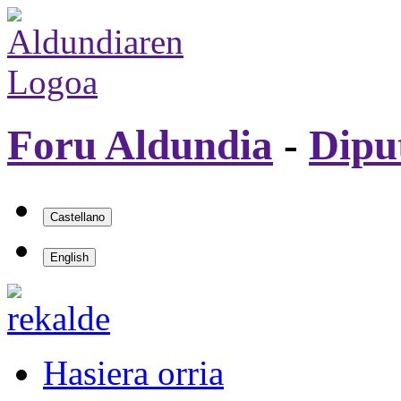
Foru Aldundia
-
Dipu
Hasiera orria