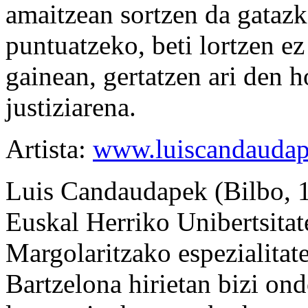
amaitzean sortzen da gatazk
puntuatzeko, beti lortzen ez
gainean, gertatzen ari den 
justiziarena.
Artista:
www.luiscandauda
Luis Candaudapek (Bilbo, 1
Euskal Herriko Unibertsita
Margolaritzako espezialitate
Bartzelona hirietan bizi on