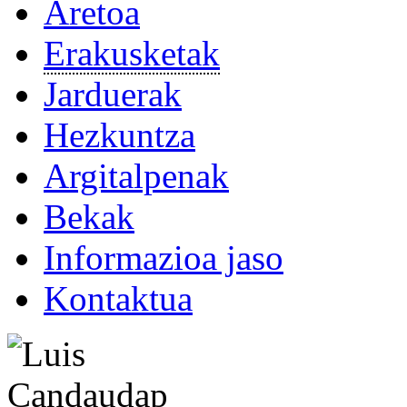
Aretoa
Erakusketak
Jarduerak
Hezkuntza
Argitalpenak
Bekak
Informazioa jaso
Kontaktua