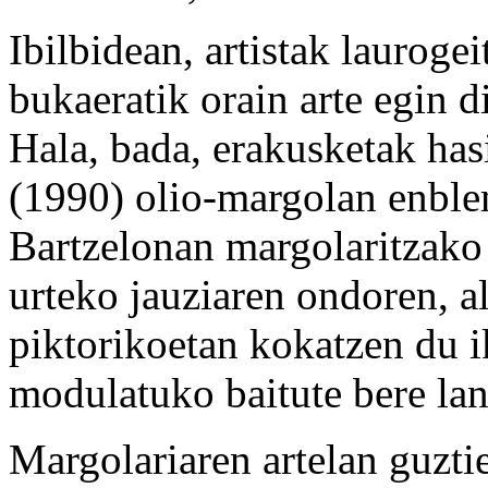
Ibilbidean, artistak laurog
bukaeratik orain arte egin d
Hala, bada, erakusketak has
(1990) olio-margolan enble
Bartzelonan margolaritzak
urteko jauziaren ondoren, a
piktorikoetan kokatzen du i
modulatuko baitute bere lan
Margolariaren artelan guzti