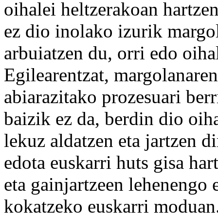
oihalei heltzerakoan hartzen
ez dio inolako izurik margol
arbuiatzen du, orri edo oiha
Egilearentzat, margolanaren
abiarazitako prozesuari berr
baizik ez da, berdin dio oi
lekuz aldatzen eta jartzen di
edota euskarri huts gisa ha
eta gainjartzeen lehenengo 
kokatzeko euskarri moduan.