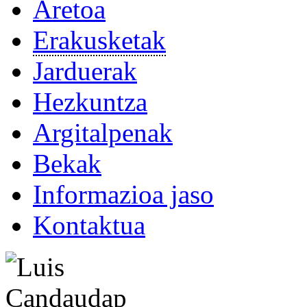
Aretoa
Erakusketak
Jarduerak
Hezkuntza
Argitalpenak
Bekak
Informazioa jaso
Kontaktua