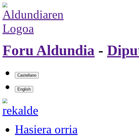
Foru Aldundia
-
Dipu
Hasiera orria