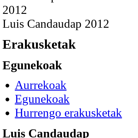
Luis Candaudap 2012
Erakusketak
Egunekoak
Aurrekoak
Egunekoak
Hurrengo erakusketak
Luis Candaudap