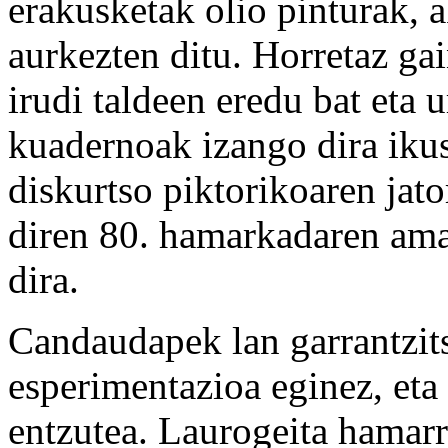
erakusketak olio pinturak, 
aurkezten ditu. Horretaz gai
irudi taldeen eredu bat eta 
kuadernoak izango dira ikusg
diskurtso piktorikoaren jat
diren 80. hamarkadaren ama
dira.
Candaudapek lan garrantzits
esperimentazioa eginez, eta
entzutea. Laurogeita hamar