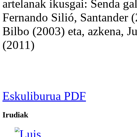
artelanak ikusgai: Senda gal
Fernando Silió, Santander 
Bilbo (2003) eta, azkena, 
(2011)
Eskuliburua PDF
Irudiak