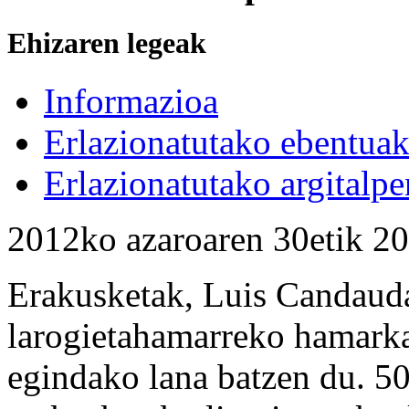
Ehizaren legeak
Informazioa
Erlazionatutako ebentua
Erlazionatutako argitalpe
2012ko azaroaren 30etik 20
Erakusketak, Luis Candauda
larogietahamarreko hamarka
egindako lana batzen du. 50