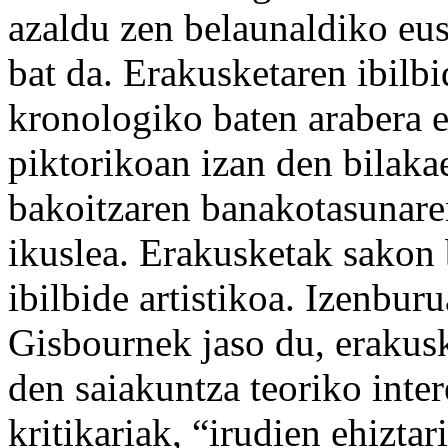
azaldu zen belaunaldiko eus
bat da. Erakusketaren ibilb
kronologiko baten arabera e
piktorikoan izan den bilakae
bakoitzaren banakotasunaren
ikuslea. Erakusketak sakon 
ibilbide artistikoa. Izenbur
Gisbournek jaso du, erakus
den saiakuntza teoriko inter
kritikariak, “irudien ehiztari