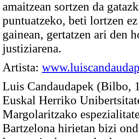
amaitzean sortzen da gatazk
puntuatzeko, beti lortzen ez
gainean, gertatzen ari den 
justiziarena.
Artista:
www.luiscandauda
Luis Candaudapek (Bilbo, 1
Euskal Herriko Unibertsita
Margolaritzako espezialitate
Bartzelona hirietan bizi on