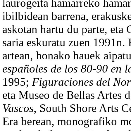
laurogeita hamarreko hamar
ibilbidean barrena, erakuske
askotan hartu du parte, eta
saria eskuratu zuen 1991n. 
artean, honako hauek aipat
españoles de los 80-90 en l
1995;
Figuraciones del Nor
eta Museo de Bellas Artes 
Vascos
, South Shore Arts C
Era berean, monografiko mo