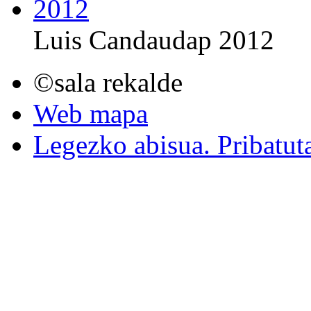
Luis Candaudap 2012
©sala rekalde
Web mapa
Legezko abisua. Pribatut