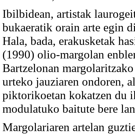
Ibilbidean, artistak laurog
bukaeratik orain arte egin d
Hala, bada, erakusketak has
(1990) olio-margolan enble
Bartzelonan margolaritzak
urteko jauziaren ondoren, a
piktorikoetan kokatzen du i
modulatuko baitute bere lan
Margolariaren artelan guzti