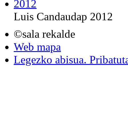
Luis Candaudap 2012
©sala rekalde
Web mapa
Legezko abisua. Pribatut