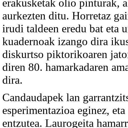
erakusketak olio pinturak, 
aurkezten ditu. Horretaz gai
irudi taldeen eredu bat eta 
kuadernoak izango dira ikusg
diskurtso piktorikoaren jat
diren 80. hamarkadaren ama
dira.
Candaudapek lan garrantzits
esperimentazioa eginez, eta
entzutea. Laurogeita hamar