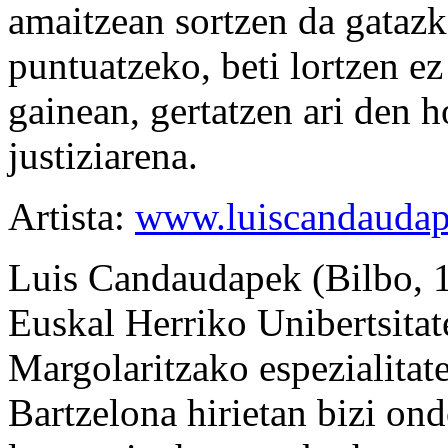
amaitzean sortzen da gatazk
puntuatzeko, beti lortzen ez
gainean, gertatzen ari den 
justiziarena.
Artista:
www.luiscandauda
Luis Candaudapek (Bilbo, 1
Euskal Herriko Unibertsita
Margolaritzako espezialitate
Bartzelona hirietan bizi on