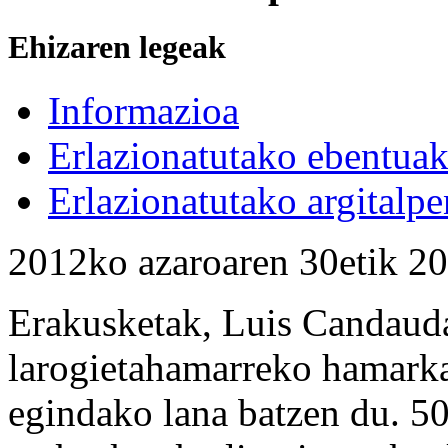
Ehizaren legeak
Informazioa
Erlazionatutako ebentua
Erlazionatutako argitalpe
2012ko azaroaren 30etik 20
Erakusketak, Luis Candauda
larogietahamarreko hamarka
egindako lana batzen du. 50