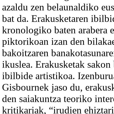
azaldu zen belaunaldiko eus
bat da. Erakusketaren ibilb
kronologiko baten arabera e
piktorikoan izan den bilakae
bakoitzaren banakotasunaren
ikuslea. Erakusketak sakon 
ibilbide artistikoa. Izenbur
Gisbournek jaso du, erakus
den saiakuntza teoriko inter
kritikariak, “irudien ehiztari