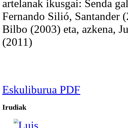
artelanak ikusgai: Senda gal
Fernando Silió, Santander 
Bilbo (2003) eta, azkena, 
(2011)
Eskuliburua PDF
Irudiak