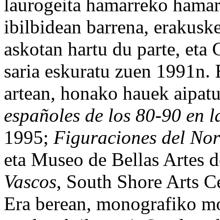
laurogeita hamarreko hamar
ibilbidean barrena, erakuske
askotan hartu du parte, eta
saria eskuratu zuen 1991n. 
artean, honako hauek aipat
españoles de los 80-90 en l
1995;
Figuraciones del Nor
eta Museo de Bellas Artes 
Vascos
, South Shore Arts C
Era berean, monografiko mo