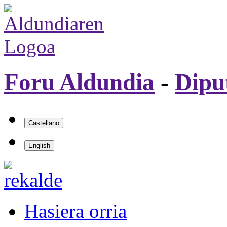
Foru Aldundia
-
Dipu
Hasiera orria