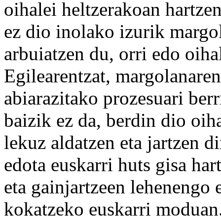
oihalei heltzerakoan hartzen
ez dio inolako izurik margol
arbuiatzen du, orri edo oiha
Egilearentzat, margolanaren
abiarazitako prozesuari berr
baizik ez da, berdin dio oi
lekuz aldatzen eta jartzen di
edota euskarri huts gisa ha
eta gainjartzeen lehenengo 
kokatzeko euskarri moduan.