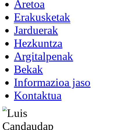
Aretoa
Erakusketak
Jarduerak
Hezkuntza
Argitalpenak
Bekak
Informazioa jaso
Kontaktua