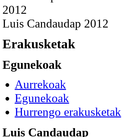
Luis Candaudap 2012
Erakusketak
Egunekoak
Aurrekoak
Egunekoak
Hurrengo erakusketak
Luis Candaudap