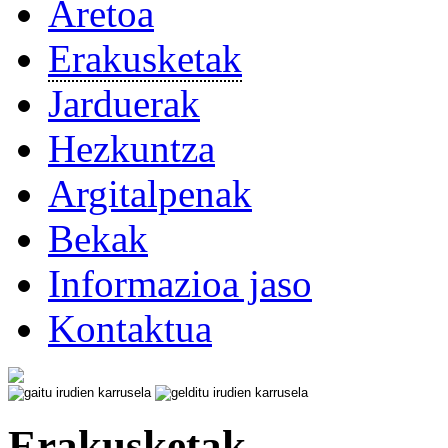
Aretoa
Erakusketak
Jarduerak
Hezkuntza
Argitalpenak
Bekak
Informazioa jaso
Kontaktua
Erakusketak