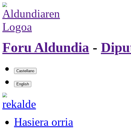
Foru Aldundia
-
Dipu
Hasiera orria