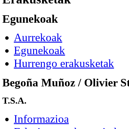
Egunekoak
Aurrekoak
Egunekoak
Hurrengo erakusketak
Begoña Muñoz / Olivier S
T.S.A.
Informazioa