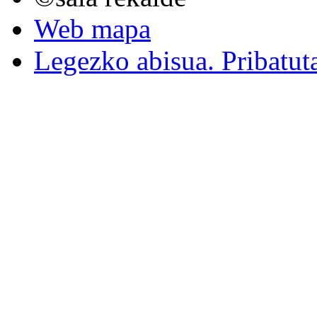
Web mapa
Legezko abisua. Pribatut