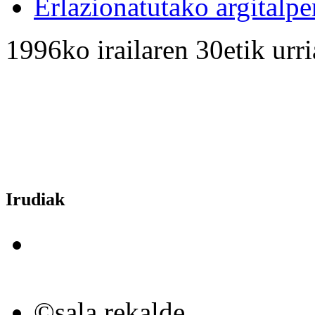
Erlazionatutako argitalpe
1996ko irailaren 30etik urr
Irudiak
©sala rekalde