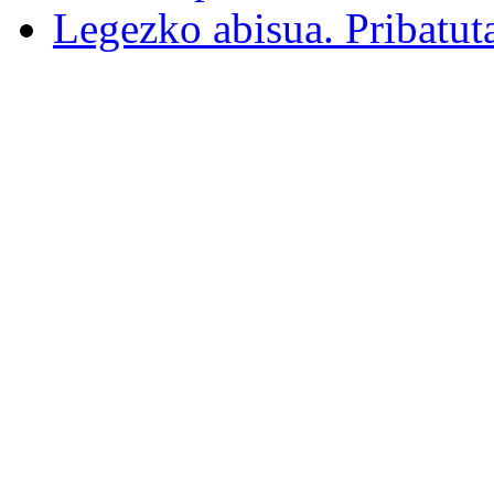
Legezko abisua. Pribatut