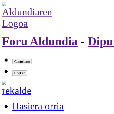
Foru Aldundia
-
Dipu
Hasiera orria