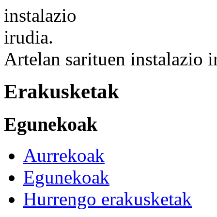
Artelan sarituen instalazio i
Erakusketak
Egunekoak
Aurrekoak
Egunekoak
Hurrengo erakusketak