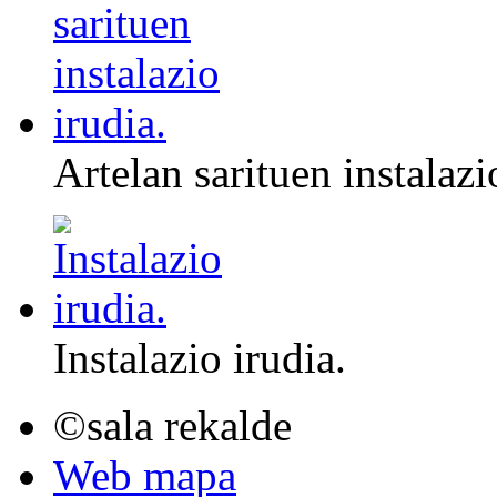
Artelan sarituen instalazi
Instalazio irudia.
©sala rekalde
Web mapa