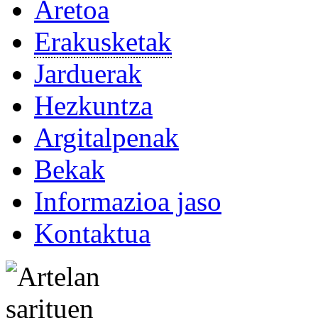
Aretoa
Erakusketak
Jarduerak
Hezkuntza
Argitalpenak
Bekak
Informazioa jaso
Kontaktua