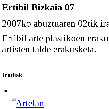
Ertibil Bizkaia 07
2007ko abuztuaren 02tik ira
Ertibil arte plastikoen erak
artisten talde erakusketa.
Irudiak