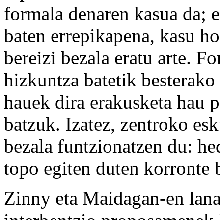
formala denaren kasua da; e
baten errepikapena, kasu ho
bereizi bezala eratu arte. F
hizkuntza batetik besterako 
hauek dira erakusketa hau p
batzuk. Izatez, zentroko es
bezala funtzionatzen du: hed
topo egiten duten korronte b
Zinny eta Maidagan-en lana