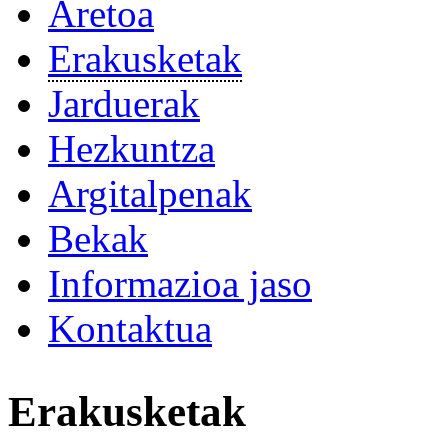
Aretoa
Erakusketak
Jarduerak
Hezkuntza
Argitalpenak
Bekak
Informazioa jaso
Kontaktua
Erakusketak