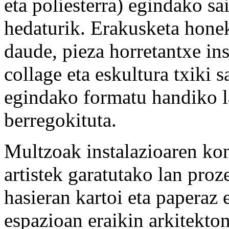
eta poliesterra) egindako sa
hedaturik. Erakusketa honek
daude, pieza horretantxe in
collage eta eskultura txiki 
egindako formatu handiko l
berregokituta.
Multzoak instalazioaren kon
artistek garatutako lan proze
hasieran kartoi eta paperaz
espazioan eraikin arkitekto