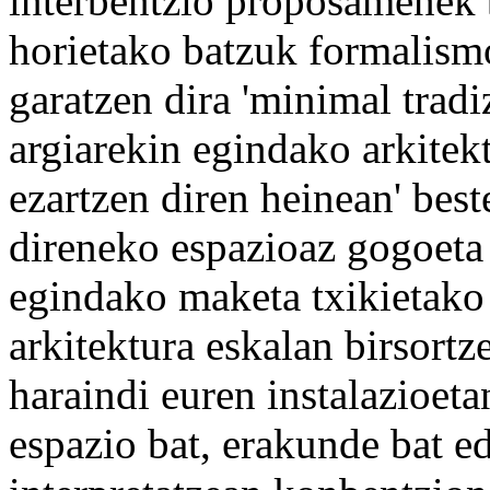
interbentzio proposamenek b
horietako batzuk formalism
garatzen dira 'minimal tradiz
argiarekin egindako arkitek
ezartzen diren heinean' bes
direneko espazioaz gogoeta 
egindako maketa txikietako
arkitektura eskalan birsortz
haraindi euren instalazioet
espazio bat, erakunde bat e