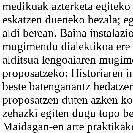
medikuak azterketa egiteko 
eskatzen dueneko bezala; eg
aldi berean. Baina instalazi
mugimendu dialektikoa ere
alditsua lengoaiaren mugim
proposatzeko: Historiaren in
beste batenganantz hedatzen
proposatzen duten azken ko
zehazki egiten dugu topo be
Maidagan-en arte praktikako