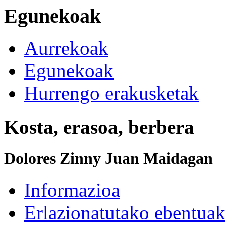
Egunekoak
Aurrekoak
Egunekoak
Hurrengo erakusketak
Kosta, erasoa, berbera
Dolores Zinny Juan Maidagan
Informazioa
Erlazionatutako ebentua