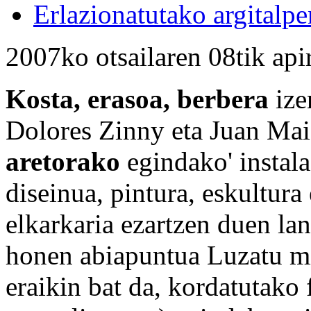
Erlazionatutako argitalpe
2007ko otsailaren 08tik api
Kosta, erasoa, berbera
ize
Dolores Zinny eta Juan Maid
aretorako
egindako' instala
diseinua, pintura, eskultura
elkarkaria ezartzen duen lan
honen abiapuntua Luzatu mi
eraikin bat da, kordatutako