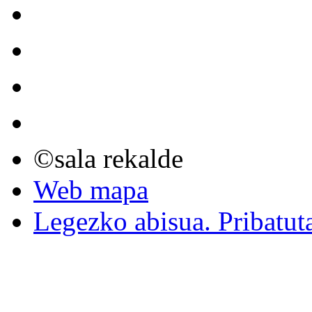
©sala rekalde
Web mapa
Legezko abisua. Pribatut