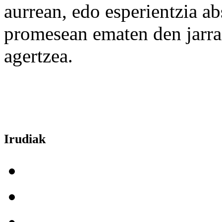
aurrean, edo esperientzia a
promesean ematen den jarr
agertzea.
Irudiak