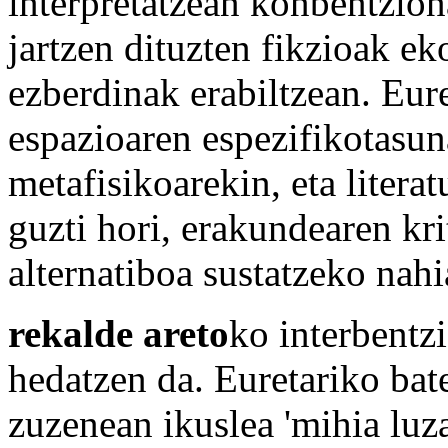
interpretatzean konbentzio
jartzen dituzten fikzioak e
ezberdinak erabiltzean. Eur
espazioaren espezifikotasun
metafisikoarekin, eta litera
guzti hori, erakundearen kr
alternatiboa sustatzeko nahi
rekalde areto
ko interbentzi
hedatzen da. Euretariko bat
zuzenean ikuslea 'mihia luz