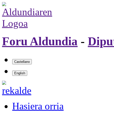
Foru Aldundia
-
Dipu
Hasiera orria