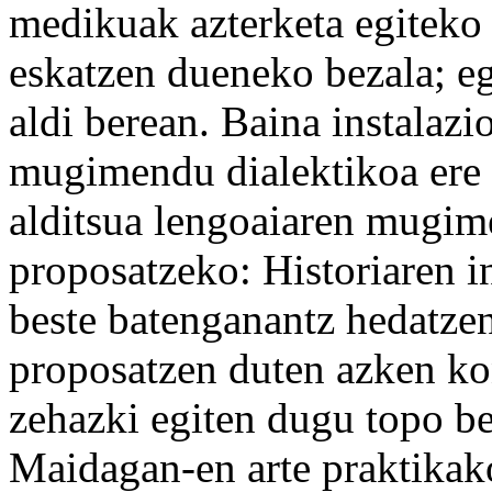
medikuak azterketa egiteko 
eskatzen dueneko bezala; eg
aldi berean. Baina instalazi
mugimendu dialektikoa ere
alditsua lengoaiaren mugim
proposatzeko: Historiaren in
beste batenganantz hedatzen
proposatzen duten azken ko
zehazki egiten dugu topo be
Maidagan-en arte praktikako