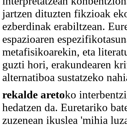
interpretatzean konbentzio
jartzen dituzten fikzioak e
ezberdinak erabiltzean. Eur
espazioaren espezifikotasun
metafisikoarekin, eta litera
guzti hori, erakundearen kr
alternatiboa sustatzeko nahi
rekalde areto
ko interbentzi
hedatzen da. Euretariko bat
zuzenean ikuslea 'mihia luz