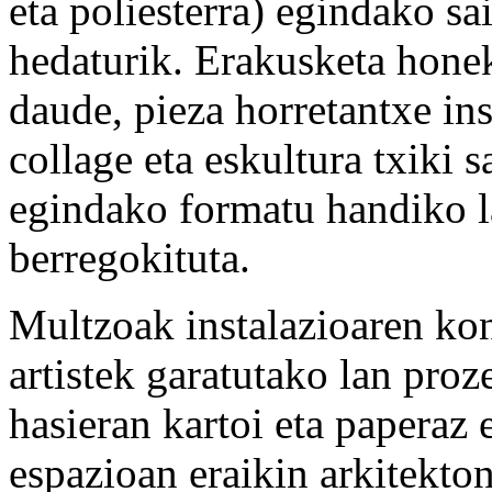
eta poliesterra) egindako sa
hedaturik. Erakusketa honek
daude, pieza horretantxe in
collage eta eskultura txiki 
egindako formatu handiko l
berregokituta.
Multzoak instalazioaren kon
artistek garatutako lan proze
hasieran kartoi eta paperaz
espazioan eraikin arkitekto