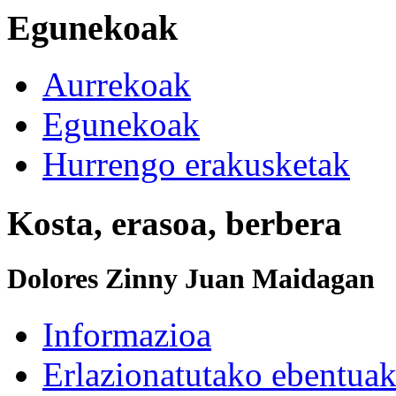
Egunekoak
Aurrekoak
Egunekoak
Hurrengo erakusketak
Kosta, erasoa, berbera
Dolores Zinny Juan Maidagan
Informazioa
Erlazionatutako ebentua