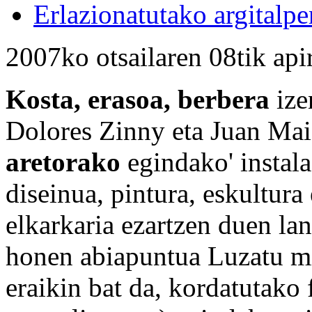
Erlazionatutako argitalpe
2007ko otsailaren 08tik api
Kosta, erasoa, berbera
ize
Dolores Zinny eta Juan Maid
aretorako
egindako' instala
diseinua, pintura, eskultura
elkarkaria ezartzen duen lan
honen abiapuntua Luzatu mi
eraikin bat da, kordatutako