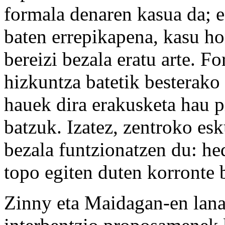
formala denaren kasua da; e
baten errepikapena, kasu ho
bereizi bezala eratu arte. F
hizkuntza batetik besterako 
hauek dira erakusketa hau p
batzuk. Izatez, zentroko es
bezala funtzionatzen du: hed
topo egiten duten korronte b
Zinny eta Maidagan-en lana