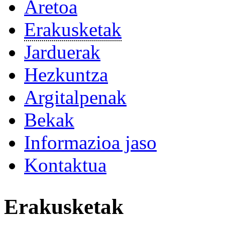
Aretoa
Erakusketak
Jarduerak
Hezkuntza
Argitalpenak
Bekak
Informazioa jaso
Kontaktua
Erakusketak