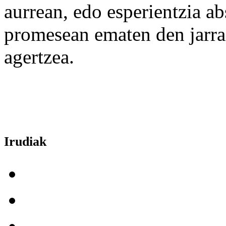
aurrean, edo esperientzia a
promesean ematen den jarr
agertzea.
Irudiak