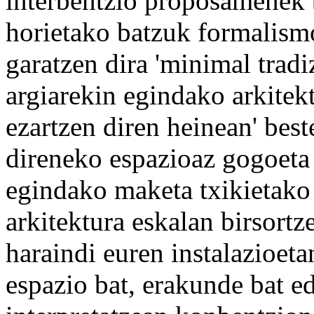
interbentzio proposamenek b
horietako batzuk formalism
garatzen dira 'minimal tradiz
argiarekin egindako arkitek
ezartzen diren heinean' bes
direneko espazioaz gogoeta 
egindako maketa txikietako
arkitektura eskalan birsortz
haraindi euren instalazioet
espazio bat, erakunde bat e