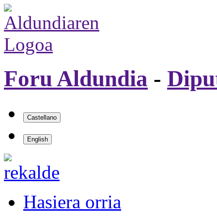
Foru Aldundia
-
Dipu
Hasiera orria