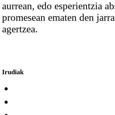
aurrean, edo esperientzia a
promesean ematen den jarr
agertzea.
Irudiak