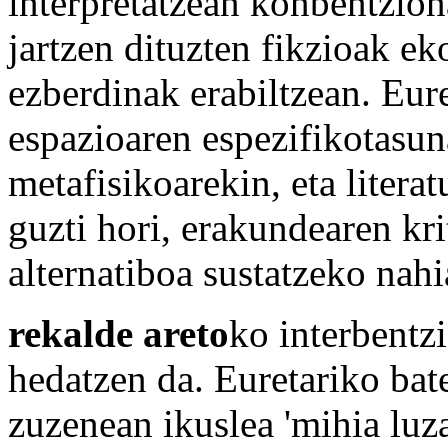
interpretatzean konbentzio
jartzen dituzten fikzioak e
ezberdinak erabiltzean. Eur
espazioaren espezifikotasun
metafisikoarekin, eta litera
guzti hori, erakundearen kr
alternatiboa sustatzeko nahi
rekalde areto
ko interbentzi
hedatzen da. Euretariko bat
zuzenean ikuslea 'mihia luz