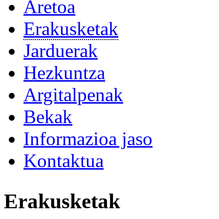
Aretoa
Erakusketak
Jarduerak
Hezkuntza
Argitalpenak
Bekak
Informazioa jaso
Kontaktua
Erakusketak