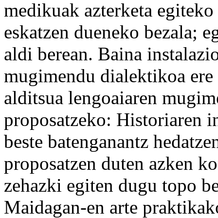
medikuak azterketa egiteko 
eskatzen dueneko bezala; eg
aldi berean. Baina instalazi
mugimendu dialektikoa ere
alditsua lengoaiaren mugim
proposatzeko: Historiaren in
beste batenganantz hedatzen
proposatzen duten azken ko
zehazki egiten dugu topo be
Maidagan-en arte praktikako