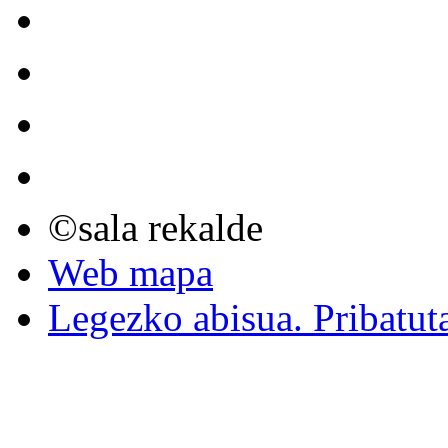
©sala rekalde
Web mapa
Legezko abisua. Pribatut