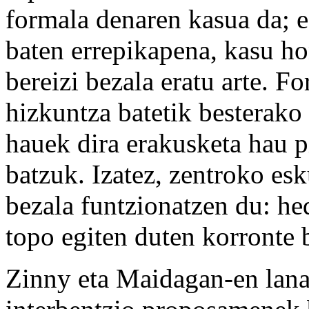
formala denaren kasua da; e
baten errepikapena, kasu ho
bereizi bezala eratu arte. F
hizkuntza batetik besterako 
hauek dira erakusketa hau p
batzuk. Izatez, zentroko es
bezala funtzionatzen du: hed
topo egiten duten korronte b
Zinny eta Maidagan-en lana