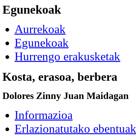
Egunekoak
Aurrekoak
Egunekoak
Hurrengo erakusketak
Kosta, erasoa, berbera
Dolores Zinny Juan Maidagan
Informazioa
Erlazionatutako ebentua