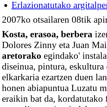
Erlazionatutako argitalpe
2007ko otsailaren 08tik api
Kosta, erasoa, berbera
ize
Dolores Zinny eta Juan Maid
aretorako
egindako' instala
diseinua, pintura, eskultura
elkarkaria ezartzen duen lan
honen abiapuntua Luzatu mi
eraikin bat da, kordatutako