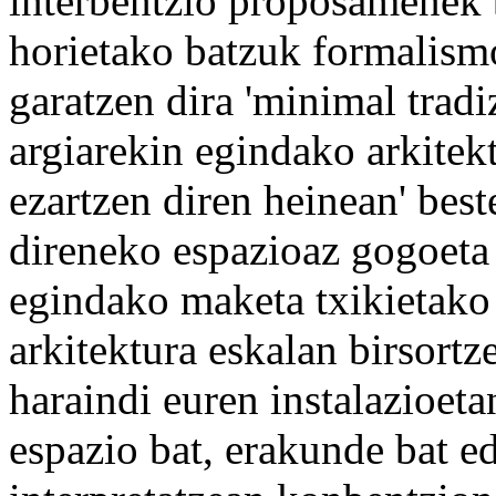
interbentzio proposamenek b
horietako batzuk formalism
garatzen dira 'minimal tradiz
argiarekin egindako arkitek
ezartzen diren heinean' bes
direneko espazioaz gogoeta 
egindako maketa txikietako
arkitektura eskalan birsortz
haraindi euren instalazioet
espazio bat, erakunde bat e