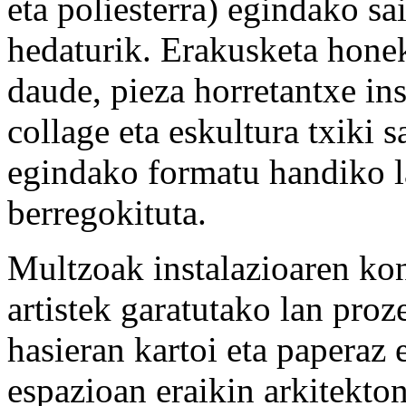
eta poliesterra) egindako sa
hedaturik. Erakusketa honek
daude, pieza horretantxe in
collage eta eskultura txiki 
egindako formatu handiko l
berregokituta.
Multzoak instalazioaren kon
artistek garatutako lan proze
hasieran kartoi eta paperaz
espazioan eraikin arkitekto