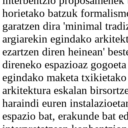
interbentzio proposamenek b
horietako batzuk formalism
garatzen dira 'minimal tradiz
argiarekin egindako arkitek
ezartzen diren heinean' bes
direneko espazioaz gogoeta 
egindako maketa txikietako
arkitektura eskalan birsortz
haraindi euren instalazioet
espazio bat, erakunde bat e