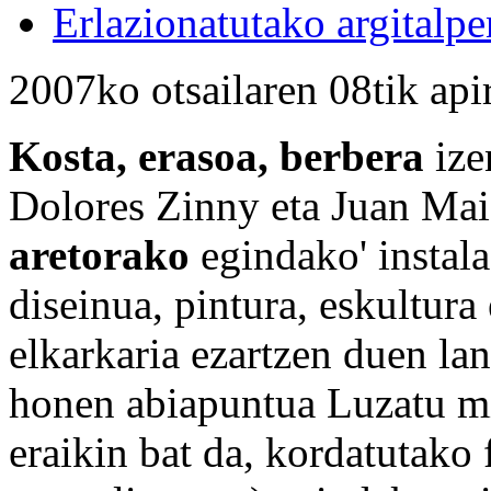
Erlazionatutako argitalpe
2007ko otsailaren 08tik api
Kosta, erasoa, berbera
ize
Dolores Zinny eta Juan Maid
aretorako
egindako' instala
diseinua, pintura, eskultura
elkarkaria ezartzen duen lan
honen abiapuntua Luzatu mi
eraikin bat da, kordatutako