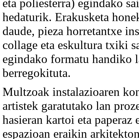
eta poliesterra) egindako sa
hedaturik. Erakusketa honek
daude, pieza horretantxe in
collage eta eskultura txiki 
egindako formatu handiko l
berregokituta.
Multzoak instalazioaren kon
artistek garatutako lan proze
hasieran kartoi eta paperaz
espazioan eraikin arkitekto