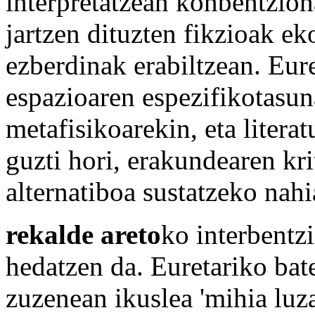
interpretatzean konbentzio
jartzen dituzten fikzioak e
ezberdinak erabiltzean. Eur
espazioaren espezifikotasun
metafisikoarekin, eta litera
guzti hori, erakundearen kr
alternatiboa sustatzeko nahi
rekalde areto
ko interbentzi
hedatzen da. Euretariko bat
zuzenean ikuslea 'mihia luz