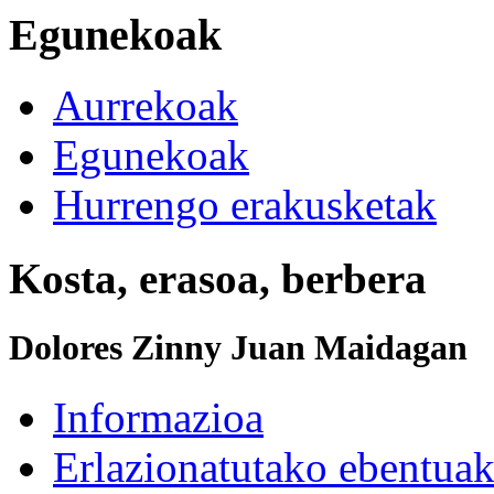
Egunekoak
Aurrekoak
Egunekoak
Hurrengo erakusketak
Kosta, erasoa, berbera
Dolores Zinny Juan Maidagan
Informazioa
Erlazionatutako ebentua