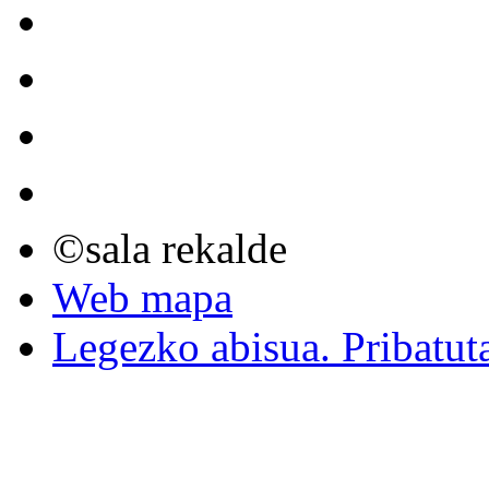
©sala rekalde
Web mapa
Legezko abisua. Pribatut