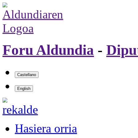
Foru Aldundia
-
Dipu
Hasiera orria