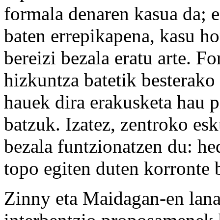
formala denaren kasua da; e
baten errepikapena, kasu ho
bereizi bezala eratu arte. F
hizkuntza batetik besterako 
hauek dira erakusketa hau p
batzuk. Izatez, zentroko es
bezala funtzionatzen du: hed
topo egiten duten korronte b
Zinny eta Maidagan-en lana