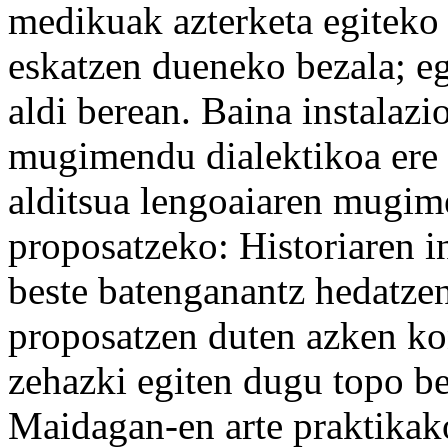
medikuak azterketa egiteko 
eskatzen dueneko bezala; eg
aldi berean. Baina instalazi
mugimendu dialektikoa ere
alditsua lengoaiaren mugim
proposatzeko: Historiaren in
beste batenganantz hedatzen
proposatzen duten azken ko
zehazki egiten dugu topo be
Maidagan-en arte praktikako