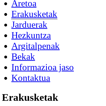
Aretoa
Erakusketak
Jarduerak
Hezkuntza
Argitalpenak
Bekak
Informazioa jaso
Kontaktua
Erakusketak