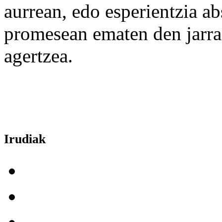
aurrean, edo esperientzia a
promesean ematen den jarr
agertzea.
Irudiak