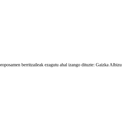
proposamen berritzaileak ezagutu ahal izango dituzte: Gaizka Albizu