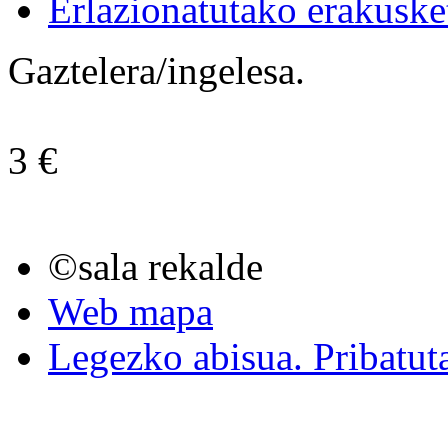
Erlazionatutako erakuske
Gaztelera/ingelesa.
3 €
©sala rekalde
Web mapa
Legezko abisua. Pribatut