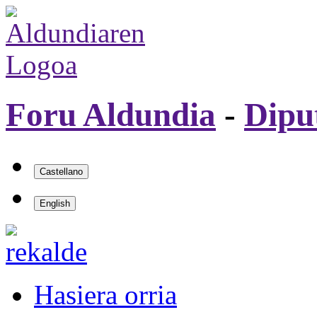
Foru Aldundia
-
Dipu
Hasiera orria