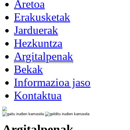
Aretoa
Erakusketak
Jarduerak
Hezkuntza
Argitalpenak
Bekak
Informazioa jaso
Kontaktua
Argitalpenak