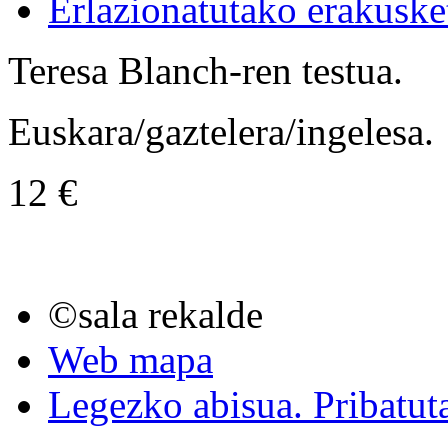
Erlazionatutako erakuske
Teresa Blanch-ren testua.
Euskara/gaztelera/ingelesa.
12 €
©sala rekalde
Web mapa
Legezko abisua. Pribatut