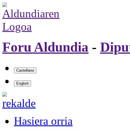
Foru Aldundia
-
Dipu
Hasiera orria