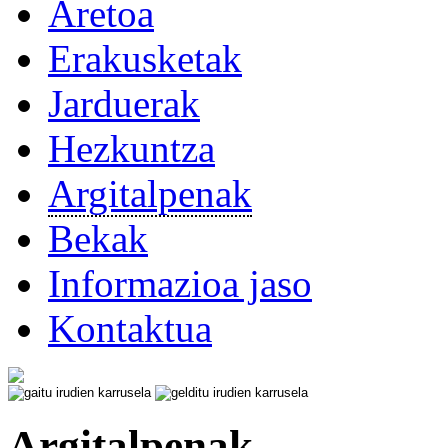
Aretoa
Erakusketak
Jarduerak
Hezkuntza
Argitalpenak
Bekak
Informazioa jaso
Kontaktua
Argitalpenak