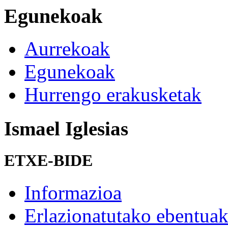
Egunekoak
Aurrekoak
Egunekoak
Hurrengo erakusketak
Ismael Iglesias
ETXE-BIDE
Informazioa
Erlazionatutako ebentua