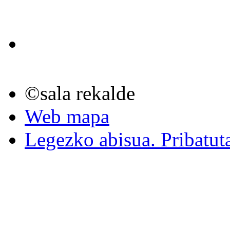
©sala rekalde
Web mapa
Legezko abisua. Pribatut