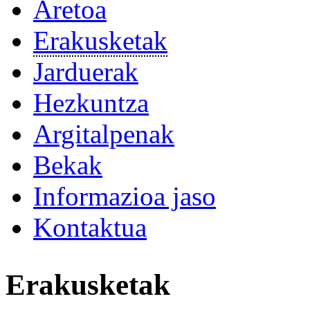
Aretoa
Erakusketak
Jarduerak
Hezkuntza
Argitalpenak
Bekak
Informazioa jaso
Kontaktua
Erakusketak