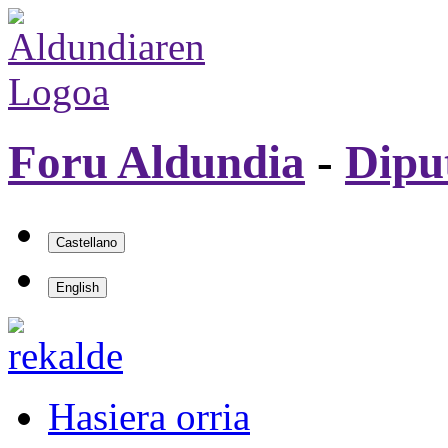
Foru Aldundia
-
Dipu
Hasiera orria