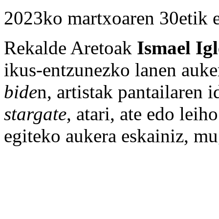
2023ko martxoaren 30etik e
Rekalde Aretoak
Ismael Igl
ikus-entzunezko lanen auke
bide
n, artistak pantailaren 
stargate
, atari, ate edo leiho
egiteko aukera eskainiz, mug