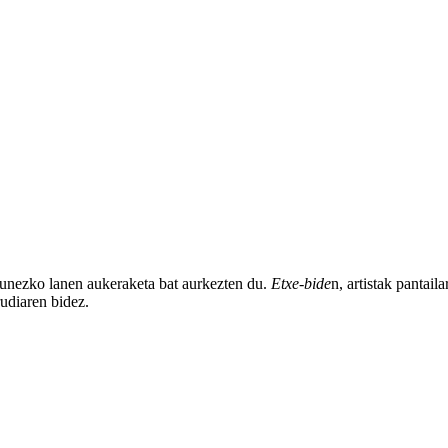
zunezko lanen aukeraketa bat aurkezten du.
Etxe-bide
n, artistak pantail
rudiaren bidez.