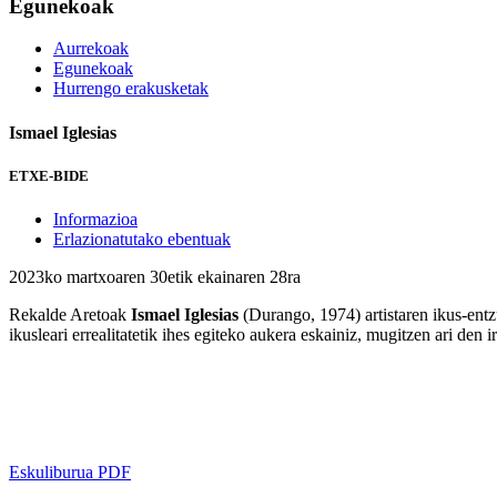
Egunekoak
Aurrekoak
Egunekoak
Hurrengo erakusketak
Ismael Iglesias
ETXE-BIDE
Informazioa
Erlazionatutako ebentuak
2023ko martxoaren 30etik ekainaren 28ra
Rekalde Aretoak
Ismael Iglesias
(Durango, 1974) artistaren ikus-ent
ikusleari errealitatetik ihes egiteko aukera eskainiz, mugitzen ari den i
Eskuliburua PDF