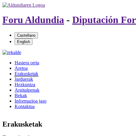
Foru Aldundia
-
Diputación For
Hasiera orria
Aretoa
Erakusketak
Jarduerak
Hezkuntza
Argitalpenak
Bekak
Informazioa jaso
Kontaktua
Erakusketak