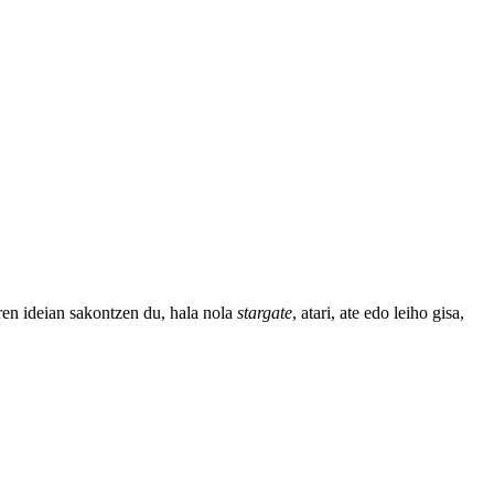
aren ideian sakontzen du, hala nola
stargate
, atari, ate edo leiho gisa,