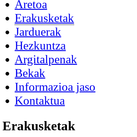
Aretoa
Erakusketak
Jarduerak
Hezkuntza
Argitalpenak
Bekak
Informazioa jaso
Kontaktua
Erakusketak