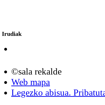
Irudiak
©sala rekalde
Web mapa
Legezko abisua. Pribatut