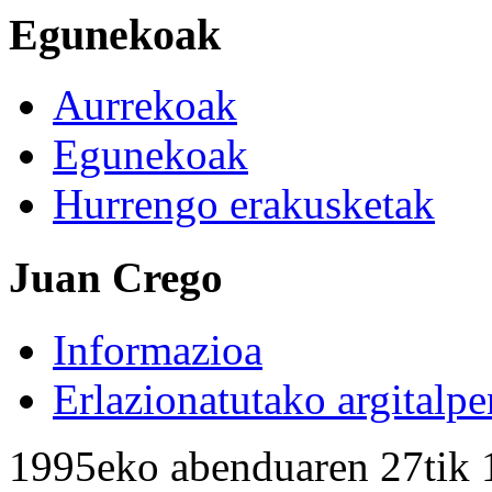
Egunekoak
Aurrekoak
Egunekoak
Hurrengo erakusketak
Juan Crego
Informazioa
Erlazionatutako argitalpe
1995eko abenduaren 27tik 1