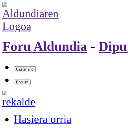
Foru Aldundia
-
Dipu
Hasiera orria