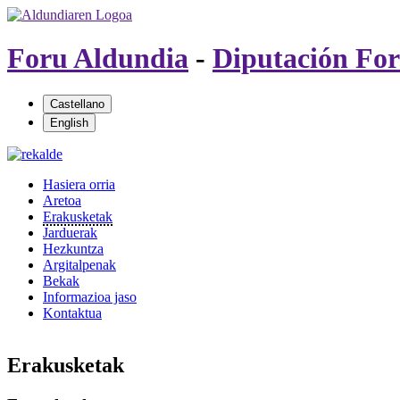
Foru Aldundia
-
Diputación For
Hasiera orria
Aretoa
Erakusketak
Jarduerak
Hezkuntza
Argitalpenak
Bekak
Informazioa jaso
Kontaktua
Erakusketak