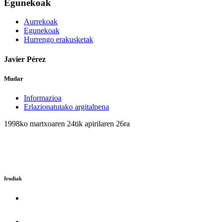
Egunekoak
Aurrekoak
Egunekoak
Hurrengo erakusketak
Javier Pérez
Mudar
Informazioa
Erlazionatutako argitalpena
1998ko martxoaren 24tik apirilaren 26ra
Irudiak