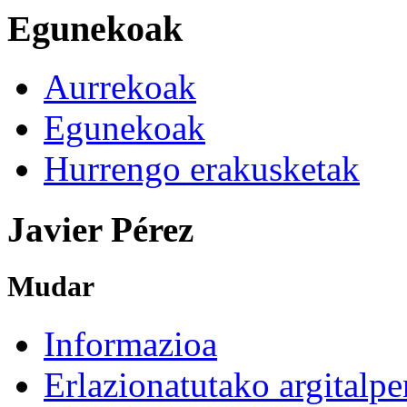
Egunekoak
Aurrekoak
Egunekoak
Hurrengo erakusketak
Javier Pérez
Mudar
Informazioa
Erlazionatutako argitalpe