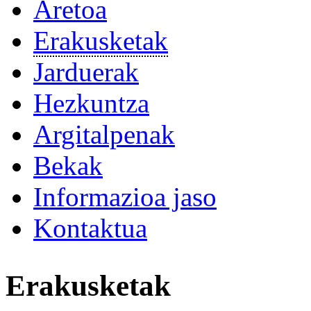
Aretoa
Erakusketak
Jarduerak
Hezkuntza
Argitalpenak
Bekak
Informazioa jaso
Kontaktua
Erakusketak