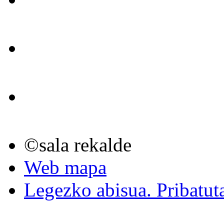
©sala rekalde
Web mapa
Legezko abisua. Pribatut