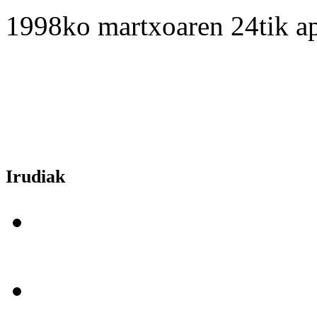
1998ko martxoaren 24tik ap
Irudiak