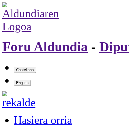
Foru Aldundia
-
Dipu
Hasiera orria