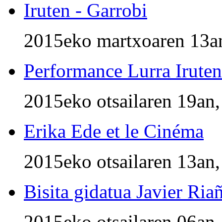
Iruten - Garrobi
2015eko martxoaren 13an
Performance Lurra Iruten
2015eko otsailaren 19an,
Erika Ede et le Cinéma
2015eko otsailaren 13an,
Bisita gidatua Javier Ria
2015eko otsailaren 06an,