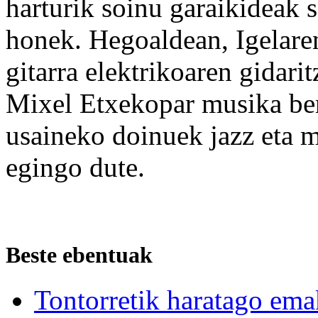
harturik soinu garaikideak 
honek. Hegoaldean, Igelare
gitarra elektrikoaren gidarit
Mixel Etxekopar musika berr
usaineko doinuek jazz eta m
egingo dute.
Beste ebentuak
Tontorretik haratago ema