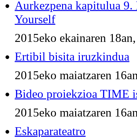
Aurkezpena kapitulu
Yourself
2015eko ekainaren 18an,
Ertibil bisita iruzkindua
2015eko maiatzaren 16an
Bideo proiekzioa TIME i
2015eko maiatzaren 16an
Eskaparateatro