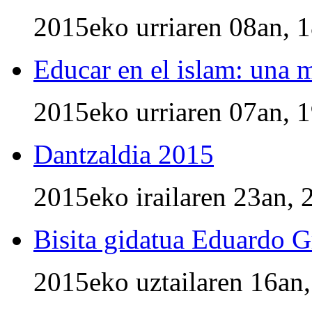
2015eko urriaren 08an, 
Educar en el islam: una 
2015eko urriaren 07an, 
Dantzaldia 2015
2015eko irailaren 23an, 
Bisita gidatua Eduardo G
2015eko uztailaren 16an,