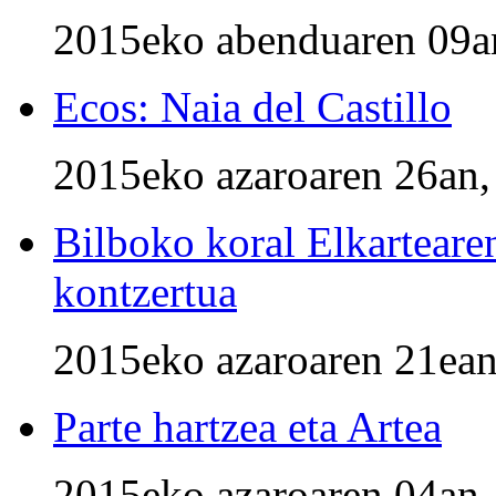
2015eko abenduaren 09an
Ecos: Naia del Castillo
2015eko azaroaren 26an,
Bilboko koral Elkarteare
kontzertua
2015eko azaroaren 21ean
Parte hartzea eta Artea
2015eko azaroaren 04an,