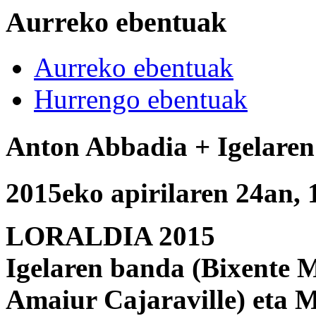
Aurreko ebentuak
Aurreko ebentuak
Hurrengo ebentuak
Anton Abbadia + Igelare
2015eko apirilaren 24an, 
LORALDIA 2015
Igelaren banda (Bixente M
Amaiur Cajaraville) eta 