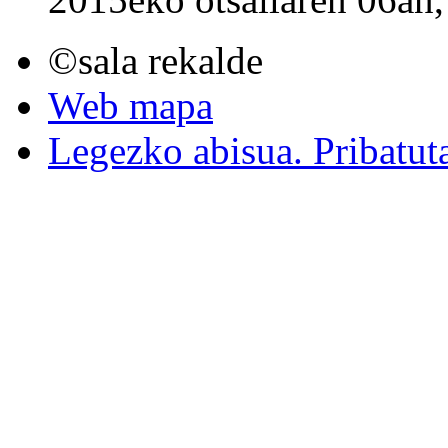
©sala rekalde
Web mapa
Legezko abisua. Pribatut