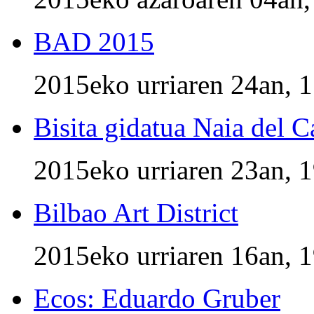
BAD 2015
2015eko urriaren 24an, 
Bisita gidatua Naia del C
2015eko urriaren 23an, 
Bilbao Art District
2015eko urriaren 16an, 
Ecos: Eduardo Gruber