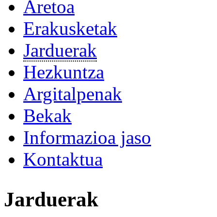
Aretoa
Erakusketak
Jarduerak
Hezkuntza
Argitalpenak
Bekak
Informazioa jaso
Kontaktua
Jarduerak