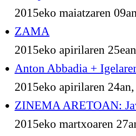
2015eko maiatzaren 09an
ZAMA
2015eko apirilaren 25ean
Anton Abbadia + Igelare
2015eko apirilaren 24an,
ZINEMA ARETOAN: Jav
2015eko martxoaren 27an