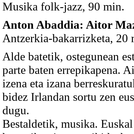
Musika folk-jazz, 90 min.
Anton Abaddia: Aitor Ma
Antzerkia-bakarrizketa, 20 
Alde batetik, ostegunean es
parte baten errepikapena. 
izena eta izana berreskuratu
bidez Irlandan sortu zen eu
dugu.
Bestaldetik, musika. Euskal