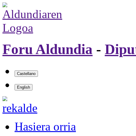
Foru Aldundia
-
Dipu
Hasiera orria