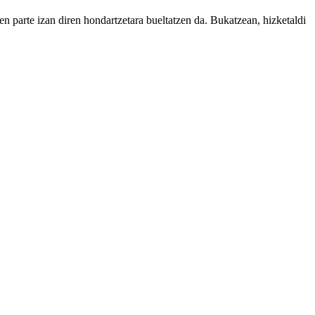
 parte izan diren hondartzetara bueltatzen da. Bukatzean, hizketaldi