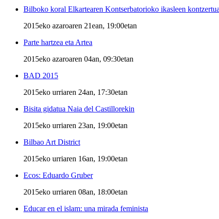
Bilboko koral Elkartearen Kontserbatorioko ikasleen kontzertu
2015eko azaroaren 21ean, 19:00etan
Parte hartzea eta Artea
2015eko azaroaren 04an, 09:30etan
BAD 2015
2015eko urriaren 24an, 17:30etan
Bisita gidatua Naia del Castillorekin
2015eko urriaren 23an, 19:00etan
Bilbao Art District
2015eko urriaren 16an, 19:00etan
Ecos: Eduardo Gruber
2015eko urriaren 08an, 18:00etan
Educar en el islam: una mirada feminista