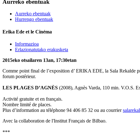
Aurreko ebentuak
Aurreko ebentuak
Hurrengo ebentuak
Erika Ede et le Cinéma
Informazioa
Erlazionatutako erakusketa
2015eko otsailaren 13an, 17:30etan
Comme point final de l’exposition d’ ERIKA EDE, la Sala Rekalde pr
forum postérieur.
LES PLAGES D’AGNÈS
(2008), Agnès Varda, 110 min. V.O.S. E
Activité gratuite et en français.
Nombre limité de places.
Plus d’information au téléphone 94 406 85 32 ou au courrier
salareka
Avec la collaboration de l'Institut Français de Bilbao.
***