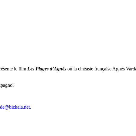
ésente le film
Les Plages d’Agnès
où la cinéaste française Agnès Varda 
spagnol
lde@bizkaia.net
.