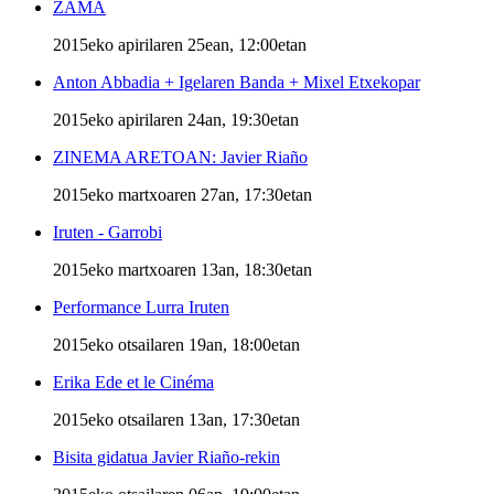
ZAMA
2015eko apirilaren 25ean, 12:00etan
Anton Abbadia + Igelaren Banda + Mixel Etxekopar
2015eko apirilaren 24an, 19:30etan
ZINEMA ARETOAN: Javier Riaño
2015eko martxoaren 27an, 17:30etan
Iruten - Garrobi
2015eko martxoaren 13an, 18:30etan
Performance Lurra Iruten
2015eko otsailaren 19an, 18:00etan
Erika Ede et le Cinéma
2015eko otsailaren 13an, 17:30etan
Bisita gidatua Javier Riaño-rekin