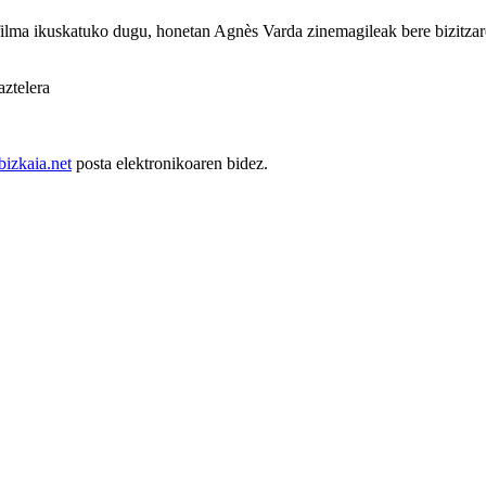
ilma ikuskatuko dugu, honetan Agnès Varda zinemagileak bere bizitzaren
ztelera
izkaia.net
posta elektronikoaren bidez.