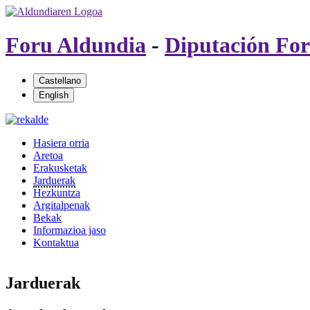
Foru Aldundia
-
Diputación For
Hasiera orria
Aretoa
Erakusketak
Jarduerak
Hezkuntza
Argitalpenak
Bekak
Informazioa jaso
Kontaktua
Jarduerak