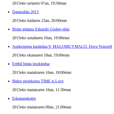
2015eko urriaren 07an, 19:30etan
Dantzaldia 2015
2015eko irailaren 23an, 20:00etan
Bisita gidatua Eduardo Gruber-ekin
2015eko uztailaren 16an, 19:00etan
Aurkezpena kapitulua 9. MALOMUYMALO. Docu Yourself
2015eko ekainaren 18an, 19:00etan
Ertibil bisita iruzkindua
2015eko maiatzaren 16an, 18:00etan
Bideo proiekzioa TIME is Love
2015eko maiatzaren 16an, 11:30etan
Eskaparateatro
2015eko maiatzaren 09an, 21:00etan