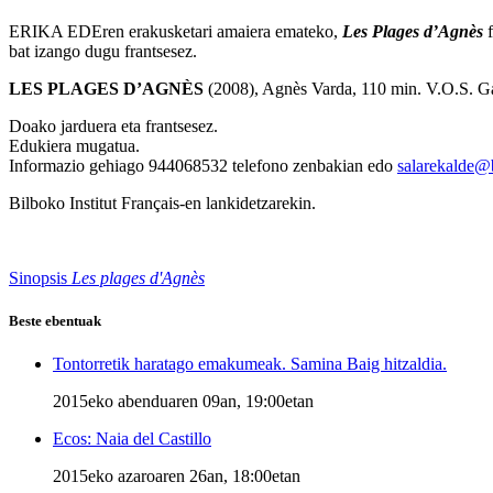
ERIKA EDEren erakusketari amaiera emateko,
Les Plages d’Agnès
f
bat izango dugu frantsesez.
LES PLAGES D’AGNÈS
(2008), Agnès Varda, 110 min. V.O.S. Ga
Doako jarduera eta frantsesez.
Edukiera mugatua.
Informazio gehiago 944068532 telefono zenbakian edo
salarekalde@b
Bilboko Institut Français-en lankidetzarekin.
Sinopsis
Les plages d'Agnès
Beste ebentuak
Tontorretik haratago emakumeak. Samina Baig hitzaldia.
2015eko abenduaren 09an, 19:00etan
Ecos: Naia del Castillo
2015eko azaroaren 26an, 18:00etan