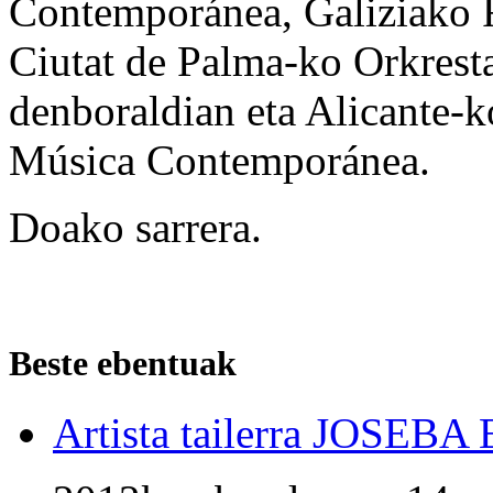
Contemporánea, Galiziako F
Ciutat de Palma-ko Orkrest
denboraldian eta Alicante-k
Música Contemporánea.
Doako sarrera.
Beste ebentuak
Artista tailerra JOSEB