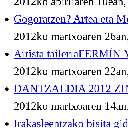
2012ko apirilaren 10ean,
Gogoratzen? Artea eta Me
2012ko martxoaren 26an,
Artista tailerraFERM
2012ko martxoaren 22an,
DANTZALDIA 2012 ZI
2012ko martxoaren 14an,
Irakasleentzako bisita gi