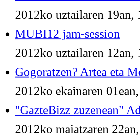
2012ko uztailaren 19an, 
MUBI12 jam-session
2012ko uztailaren 12an, 
Gogoratzen? Artea eta Me
2012ko ekainaren 01ean,
"GazteBizz zuzenean" Ad
2012ko maiatzaren 22an,