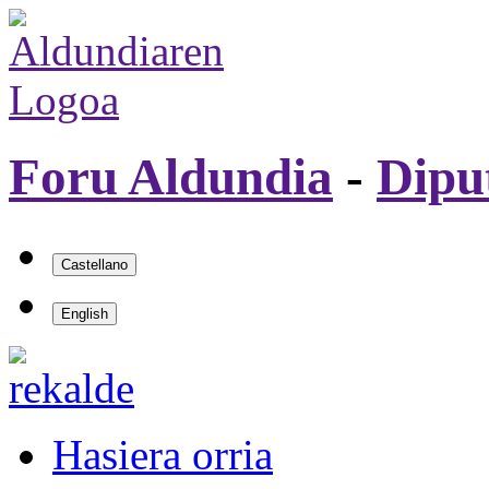
Foru Aldundia
-
Dipu
Hasiera orria