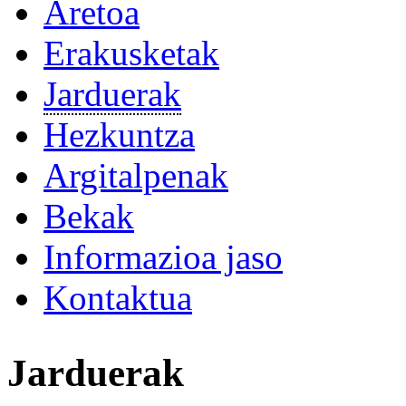
Aretoa
Erakusketak
Jarduerak
Hezkuntza
Argitalpenak
Bekak
Informazioa jaso
Kontaktua
Jarduerak