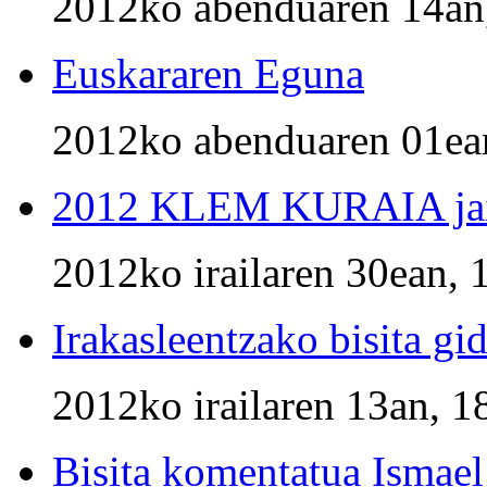
2012ko abenduaren 14an
Euskararen Eguna
2012ko abenduaren 01ean
2012 KLEM KURAIA jai
2012ko irailaren 30ean, 
Irakasleentzako bisita gi
2012ko irailaren 13an, 1
Bisita komentatua Ismael