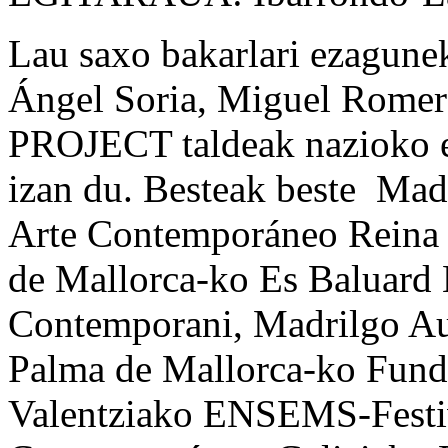
Lau saxo bakarlari ezagune
Ángel Soria, Miguel Romer
PROJECT taldeak nazioko es
izan du. Besteak beste Mad
Arte Contemporáneo Reina 
de Mallorca-ko Es Baluard
Contemporani, Madrilgo Au
Palma de Mallorca-ko Funda
Valentziako ENSEMS-Festiv