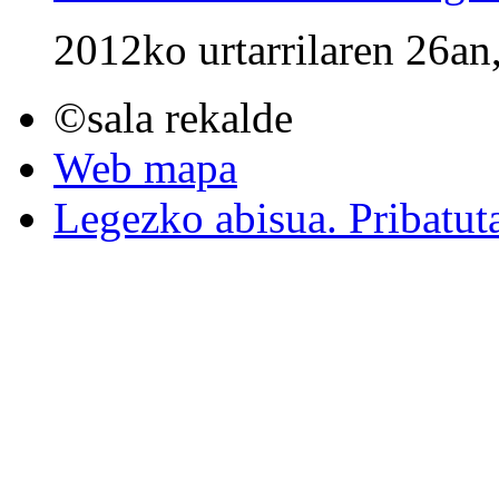
2012ko urtarrilaren 26an
©sala rekalde
Web mapa
Legezko abisua. Pribatut