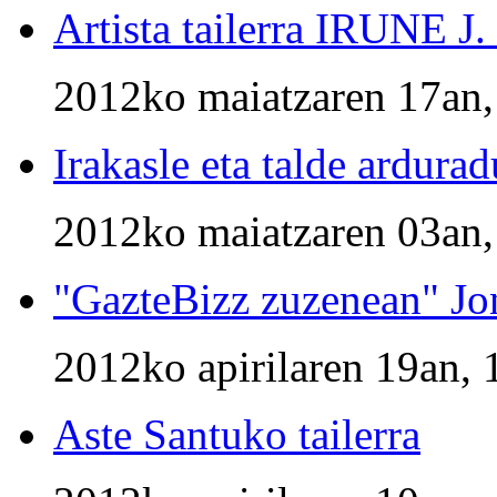
Artista tailerra IRUNE 
2012ko maiatzaren 17an,
Irakasle eta talde ardura
2012ko maiatzaren 03an,
"GazteBizz zuzenean" Jo
2012ko apirilaren 19an, 
Aste Santuko tailerra