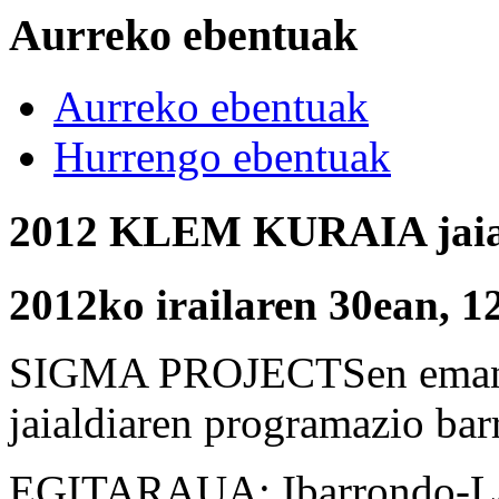
Aurreko ebentuak
Aurreko ebentuak
Hurrengo ebentuak
2012 KLEM KURAIA jaia
2012ko irailaren 30ean, 1
SIGMA PROJECTSen eman
jaialdiaren programazio bar
EGITARAUA: Ibarrondo-La