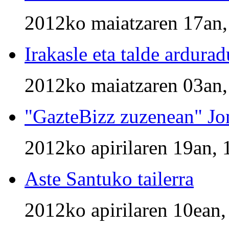
2012ko maiatzaren 17an,
Irakasle eta talde ardura
2012ko maiatzaren 03an,
"GazteBizz zuzenean" Jo
2012ko apirilaren 19an, 
Aste Santuko tailerra
2012ko apirilaren 10ean,