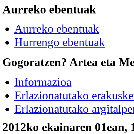
Aurreko ebentuak
Aurreko ebentuak
Hurrengo ebentuak
Gogoratzen? Artea eta Me
Informazioa
Erlazionatutako erakuske
Erlazionatutako argitalpe
2012ko ekainaren 01ean, 