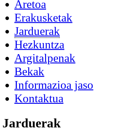
Aretoa
Erakusketak
Jarduerak
Hezkuntza
Argitalpenak
Bekak
Informazioa jaso
Kontaktua
Jarduerak