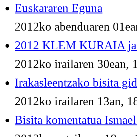
Euskararen Eguna
2012ko abenduaren 01ean
2012 KLEM KURAIA jai
2012ko irailaren 30ean, 
Irakasleentzako bisita gi
2012ko irailaren 13an, 1
Bisita komentatua Ismael