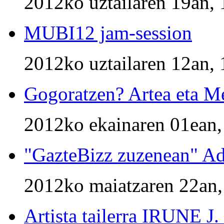
2012ko uztailaren 19an, 
MUBI12 jam-session
2012ko uztailaren 12an, 
Gogoratzen? Artea eta Me
2012ko ekainaren 01ean,
"GazteBizz zuzenean" Ad
2012ko maiatzaren 22an,
Artista tailerra IRUNE 