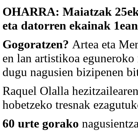
OHARRA: Maiatzak 25eko 
eta datorren ekainak 1ean
Gogoratzen?
Artea eta Mem
en lan artistikoa egunerok
dugu nagusien bizipenen bit
Raquel Olalla hezitzailear
hobetzeko tresnak ezagutuk
60 urte gorako
nagusientza