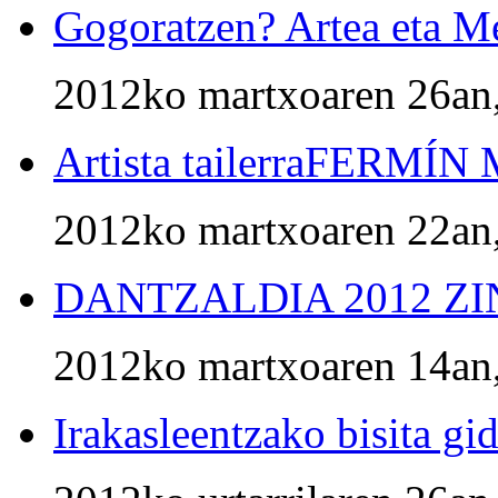
Gogoratzen? Artea eta Me
2012ko martxoaren 26an,
Artista tailerraFERM
2012ko martxoaren 22an,
DANTZALDIA 2012 ZI
2012ko martxoaren 14an,
Irakasleentzako bisita gi