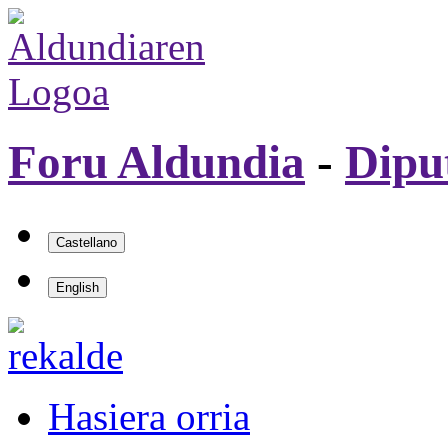
Foru Aldundia
-
Dipu
Hasiera orria