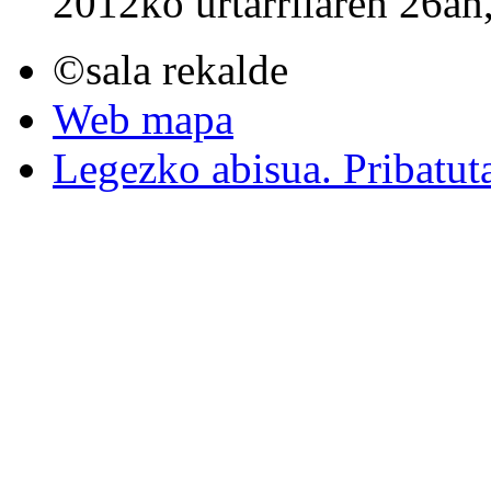
2012ko urtarrilaren 26an
©sala rekalde
Web mapa
Legezko abisua. Pribatut