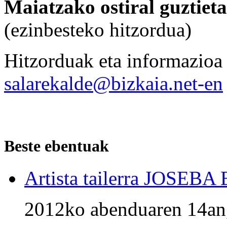
Maiatzako ostiral guztiet
(ezinbesteko hitzordua)
Hitzorduak eta informazioa
salarekalde@bizkaia.net-en
Beste ebentuak
Artista tailerra JOSEB
2012ko abenduaren 14an