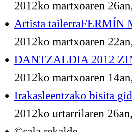
2012ko martxoaren 26an,
Artista tailerraFERM
2012ko martxoaren 22an,
DANTZALDIA 2012 ZI
2012ko martxoaren 14an,
Irakasleentzako bisita gi
2012ko urtarrilaren 26an
©sala rekalde