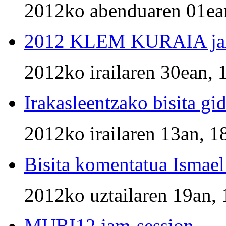
2012ko abenduaren 01ean
2012 KLEM KURAIA jai
2012ko irailaren 30ean, 
Irakasleentzako bisita gi
2012ko irailaren 13an, 1
Bisita komentatua Ismael
2012ko uztailaren 19an, 
MUBI12 jam-session