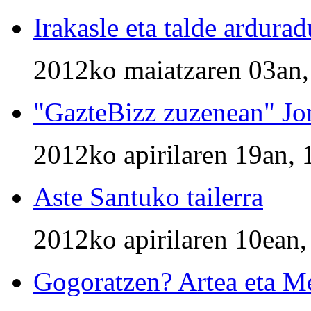
Irakasle eta talde ardura
2012ko maiatzaren 03an,
"GazteBizz zuzenean" Jo
2012ko apirilaren 19an, 
Aste Santuko tailerra
2012ko apirilaren 10ean,
Gogoratzen? Artea eta Me