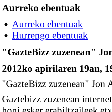
Aurreko ebentuak
Aurreko ebentuak
Hurrengo ebentuak
"GazteBizz zuzenean" Jon
2012ko apirilaren 19an, 1
"GazteBizz zuzenean" Jon A
Gaztebizz zuzenean internet
honi esker erabiltzaileek et