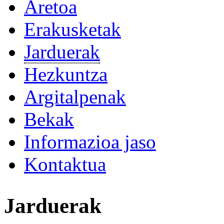
Aretoa
Erakusketak
Jarduerak
Hezkuntza
Argitalpenak
Bekak
Informazioa jaso
Kontaktua
Jarduerak