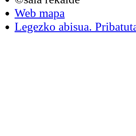
Web mapa
Legezko abisua. Pribatut