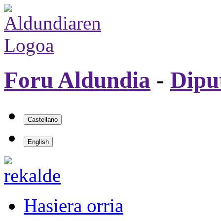
Foru Aldundia
-
Dipu
Hasiera orria