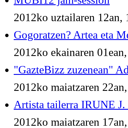
2012ko uztailaren 12an, 
Gogoratzen? Artea eta Me
2012ko ekainaren 01ean,
"GazteBizz zuzenean" Ad
2012ko maiatzaren 22an,
Artista tailerra IRUNE 
2012ko maiatzaren 17an,