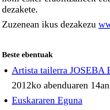
dezakete.
Zuzenean ikus dezakezu
ww
Beste ebentuak
Artista tailerra JOSEB
2012ko abenduaren 14an
Euskararen Eguna