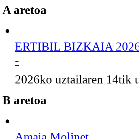
A aretoa
ERTIBIL BIZKAIA 202
-
2026ko uztailaren 14tik u
B aretoa
Amaia Molinet