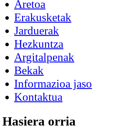
Aretoa
Erakusketak
Jarduerak
Hezkuntza
Argitalpenak
Bekak
Informazioa jaso
Kontaktua
Hasiera orria