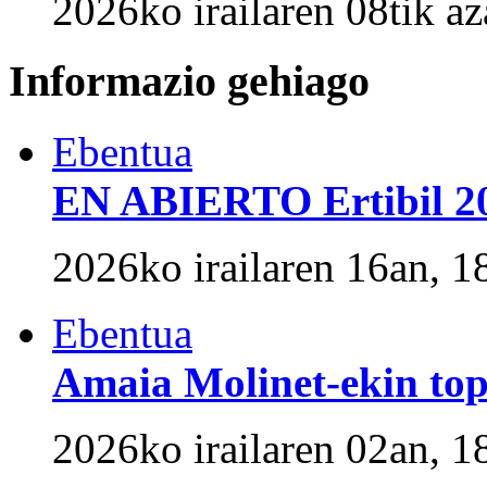
2026ko irailaren 08tik a
Informazio gehiago
Ebentua
EN ABIERTO Ertibil 20
2026ko irailaren 16an, 1
Ebentua
Amaia Molinet-ekin to
2026ko irailaren 02an, 1