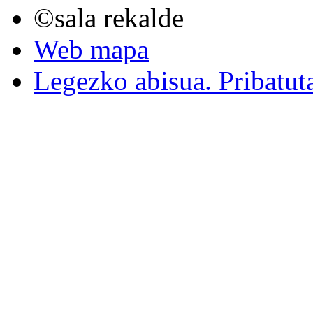
©sala rekalde
Web mapa
Legezko abisua. Pribatut