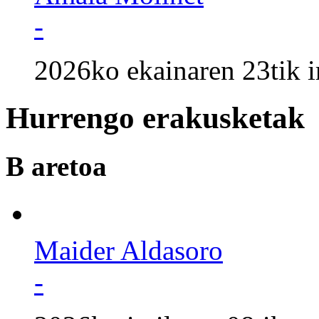
-
2026ko ekainaren 23tik i
Hurrengo erakusketak
B aretoa
Maider Aldasoro
-