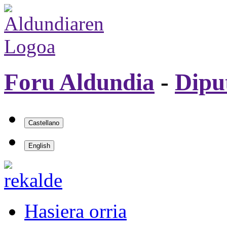
Foru Aldundia
-
Dipu
Hasiera orria